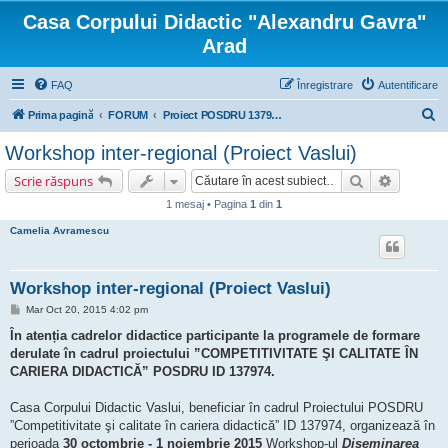
Casa Corpului Didactic "Alexandru Gavra"
Arad
FAQ
Înregistrare
Autentificare
C
Prima pagină
FORUM
Proiect POSDRU 137974 "COMPETITIVITATE ŞI CALITATE ÎN CARIERA DIDACTICĂ"
ă
Workshop inter-regional (Proiect Vaslui)
u
Căutare
Căutare 
Scrie răspuns
t
1 mesaj • Pagina
1
din
1
a
Camelia Avramescu
r
e
Workshop inter-regional (Proiect Vaslui)
M
Mar Oct 20, 2015 4:02 pm
e
s
În atenția cadrelor didactice participante la programele de formare
a
derulate în cadrul proiectului ”COMPETITIVITATE ŞI CALITATE ÎN
j
CARIERA DIDACTICĂ” POSDRU ID 137974.
Casa Corpului Didactic Vaslui, beneficiar în cadrul Proiectului POSDRU
”Competitivitate şi calitate în cariera didactică” ID 137974, organizează în
perioada
30 octombrie - 1 noiembrie 2015
Workshop-ul
Diseminarea