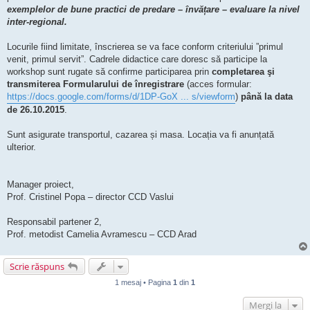
exemplelor de bune practici de predare – învățare – evaluare la nivel
inter-regional.
Locurile fiind limitate, înscrierea se va face conform criteriului ”primul
venit, primul servit”. Cadrele didactice care doresc să participe la
workshop sunt rugate să confirme participarea prin
completarea şi
transmiterea Formularului de înregistrare
(acces formular:
https://docs.google.com/forms/d/1DP-GoX ... s/viewform
)
până la data
de 26.10.2015
.
Sunt asigurate transportul, cazarea și masa. Locația va fi anunțată
ulterior.
Manager proiect,
Prof. Cristinel Popa – director CCD Vaslui
Responsabil partener 2,
Prof. metodist Camelia Avramescu – CCD Arad
Scrie răspuns
1 mesaj • Pagina
1
din
1
Mergi la