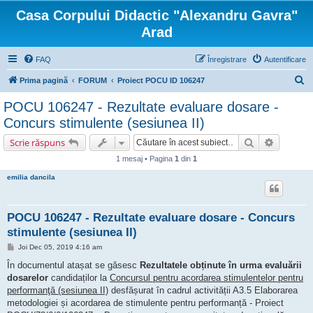
Casa Corpului Didactic "Alexandru Gavra"
Arad
FAQ
Înregistrare
Autentificare
C
Prima pagină
FORUM
Proiect POCU ID 106247
ă
POCU 106247 - Rezultate evaluare dosare -
u
Concurs stimulente (sesiunea II)
t
Căutare
Căutare 
Scrie răspuns
a
1 mesaj • Pagina
1
din
1
r
emilia dancila
e
POCU 106247 - Rezultate evaluare dosare - Concurs
stimulente (sesiunea II)
M
Joi Dec 05, 2019 4:16 am
e
s
În documentul atașat se găsesc
Rezultatele obținute în urma evaluării
a
dosarelor
candidaților la
Concursul pentru acordarea stimulentelor pentru
j
performanţă (sesiunea II)
desfășurat în cadrul activității A3.5 Elaborarea
metodologiei și acordarea de stimulente pentru performanță - Proiect