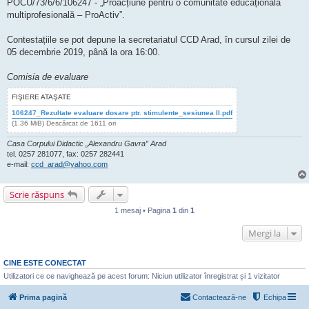
POCU/73/6/6/106247 - „Proacțiune pentru o comunitate educațională
multiprofesională – ProActiv”.
Contestațiile se pot depune la secretariatul CCD Arad, în cursul zilei de
05 decembrie 2019, până la ora 16:00.
Comisia de evaluare
FIŞIERE ATAŞATE
106247_Rezultate evaluare dosare ptr. stimulente_sesiunea II.pdf
(1.36 MiB) Descărcat de 1611 ori
Casa Corpului Didactic „Alexandru Gavra” Arad
tel. 0257 281077, fax: 0257 282441
e-mail:
ccd_arad@yahoo.com
Scrie răspuns
1 mesaj • Pagina
1
din
1
Mergi la
CINE ESTE CONECTAT
Utilizatori ce ce navighează pe acest forum: Niciun utilizator înregistrat și 1 vizitator
Prima pagină
Contactează-ne
Echipa