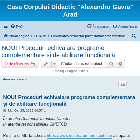
Casa Corpului Didactic "Alexandru Gavra"
Arad
FAQ
Înregistrare
Autentificare
C
Prima pagină
FORUM
Echivalarea creditelor profesionale transferabile
ă
NOU! Proceduri echivalare programe
u
complementare și de abilitare funcțională
t
Căutare
Căutare 
Scrie răspuns
a
1 mesaj • Pagina
1
din
1
r
dora.marinescu
e
NOU! Proceduri echivalare programe complementare
și de abilitare funcțională
M
Mar Oct 25, 2022 10:57 am
e
s
În atenția Doamnei/Domnului Director
a
În atenția responsabilului CMDFCD
j
Pe site-ul ME la adresa
https://www.edu.ro/formare-continua
au apărut