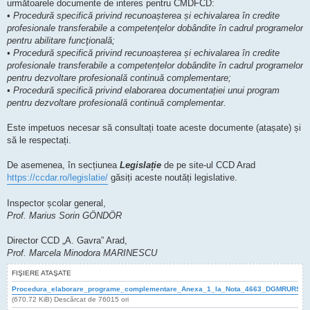
următoarele documente de interes pentru CMDFCD:
•
Procedură specifică privind recunoașterea și echivalarea în credite
profesionale transferabile a competenţelor dobândite în cadrul programelor
pentru abilitare funcţională;
• Procedură specifică privind recunoașterea și echivalarea în credite
profesionale transferabile a competențelor dobândite în cadrul programelor
pentru dezvoltare profesională continuă complementare;
• Procedură specifică privind elaborarea documentației unui program
pentru dezvoltare profesională continuă complementar.
Este impetuos necesar să consultați toate aceste documente (atașate) și
să le respectați.
De asemenea, în secțiunea
Legislație
de pe site-ul CCD Arad
https://ccdar.ro/legislatie/
găsiți aceste noutăți legislative.
Inspector școlar general,
Prof. Marius Sorin GÖNDÖR
Director CCD „A. Gavra” Arad,
Prof. Marcela Minodora MARINESCU
FIŞIERE ATAŞATE
Procedura_elaborare_programe_complementare_Anexa_1_la_Nota_4663_DGMRURS_19
(670.72 KiB) Descărcat de 76015 ori