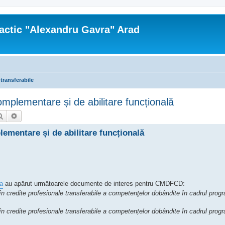
actic "Alexandru Gavra" Arad
 transferabile
plementare și de abilitare funcțională
Căutare
Căutare avansată
mentare și de abilitare funcțională
ua
au apărut următoarele documente de interes pentru CMDFCD:
în credite profesionale transferabile a competenţelor dobândite în cadrul prog
în credite profesionale transferabile a competențelor dobândite în cadrul prog