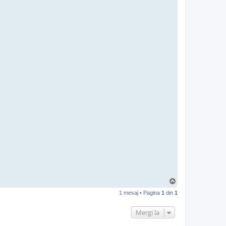
S
u
1 mesaj • Pagina
1
din
1
s
Mergi la