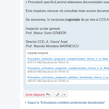
• Procedură specifică privind elaborarea documentației un
Este impetuos necesar să consultați toate aceste documente
De asemenea, în secțiunea
Legislație
de pe site-ul CCD 
Inspector școlar general,
Prof. Marius Sorin GÖNDÖR
Director CCD „A. Gavra” Arad,
Prof. Marcela Minodora MARINESCU
FIŞIERE ATAŞATE
Procedura_elaborare_programe_complementare_Anexa_1_la_Nota
(670.72 KiB) Descărcat de 76012 ori
Procedura_echivalare_programe_complementare_Anexa_2_la_Not
(658.82 KiB) Descărcat de 75744 ori
Procedura_echivalare_programe_abilitare_functionala_Anexa_3_
(403.87 KiB) Descărcat de 76165 ori
Scrie răspuns
Înapoi la “Echivalarea creditelor profesionale transferabile”