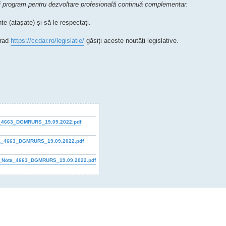
ui program pentru dezvoltare profesională continuă complementar.
 (atașate) și să le respectați.
Arad
https://ccdar.ro/legislatie/
găsiți aceste noutăți legislative.
_4663_DGMRURS_19.09.2022.pdf
a_4663_DGMRURS_19.09.2022.pdf
la_Nota_4663_DGMRURS_19.09.2022.pdf