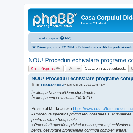
Casa Corpului Did
Forum CCD Arad
Legături rapide
FAQ
Prima pagină
FORUM
Echivalarea creditelor profesionale
NOU! Proceduri echivalare programe com
Scrie răspuns
NOU! Proceduri echivalare programe comple
M
de
dora.marinescu
»
Mar Oct 25, 2022 10:57 am
e
s
În atenția Doamnei/Domnului Director
a
În atenția responsabilului CMDFCD
j
Pe site-ul ME la adresa
https://www.edu.ro/formare-contin
•
Procedură specifică privind recunoașterea și echivalarea 
pentru abilitare funcţională;
• Procedură specifică privind recunoașterea și echivalarea 
pentru dezvoltare profesională continuă complementare;