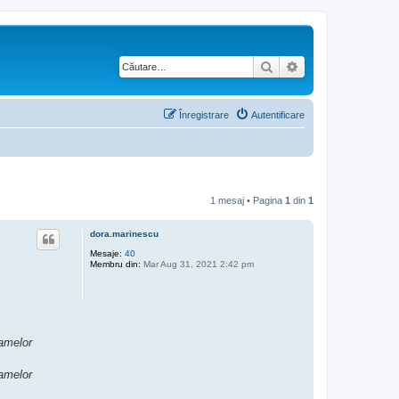
Căutare
Căutare avansată
Înregistrare
Autentificare
1 mesaj • Pagina
1
din
1
dora.marinescu
Mesaje:
40
Membru din:
Mar Aug 31, 2021 2:42 pm
ramelor
ramelor