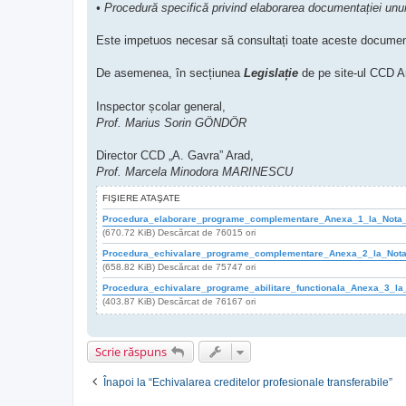
• Procedură specifică privind elaborarea documentației un
Este impetuos necesar să consultați toate aceste documente
De asemenea, în secțiunea
Legislație
de pe site-ul CCD 
Inspector școlar general,
Prof. Marius Sorin GÖNDÖR
Director CCD „A. Gavra” Arad,
Prof. Marcela Minodora MARINESCU
FIŞIERE ATAŞATE
Procedura_elaborare_programe_complementare_Anexa_1_la_Nota
(670.72 KiB) Descărcat de 76015 ori
Procedura_echivalare_programe_complementare_Anexa_2_la_Not
(658.82 KiB) Descărcat de 75747 ori
Procedura_echivalare_programe_abilitare_functionala_Anexa_3_
(403.87 KiB) Descărcat de 76167 ori
Scrie răspuns
Înapoi la “Echivalarea creditelor profesionale transferabile”