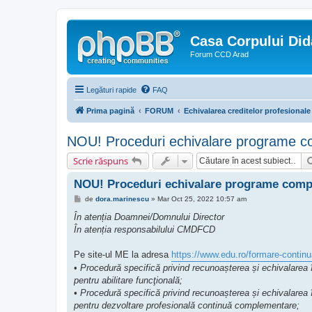
Casa Corpului Did
Forum CCD Arad
Legături rapide
FAQ
Prima pagină
FORUM
Echivalarea creditelor profesionale
NOU! Proceduri echivalare programe com
Scrie răspuns
NOU! Proceduri echivalare programe comple
M
de
dora.marinescu
»
Mar Oct 25, 2022 10:57 am
e
s
În atenția Doamnei/Domnului Director
a
În atenția responsabilului CMDFCD
j
Pe site-ul ME la adresa
https://www.edu.ro/formare-contin
•
Procedură specifică privind recunoașterea și echivalarea 
pentru abilitare funcţională;
• Procedură specifică privind recunoașterea și echivalarea 
pentru dezvoltare profesională continuă complementare;