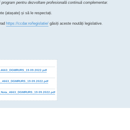
ui program pentru dezvoltare profesională continuă complementar.
 (atașate) și să le respectați.
Arad
https://ccdar.ro/legislatie/
găsiți aceste noutăți legislative.
_4663_DGMRURS_19.09.2022.pdf
a_4663_DGMRURS_19.09.2022.pdf
la_Nota_4663_DGMRURS_19.09.2022.pdf