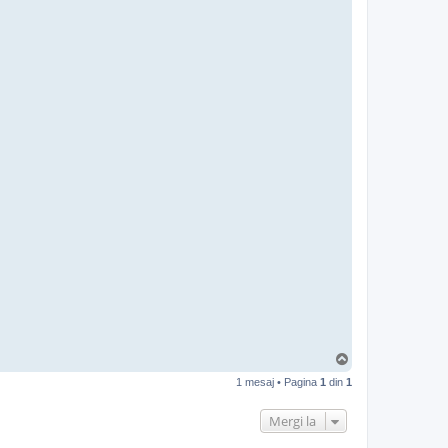
S
u
1 mesaj • Pagina
1
din
1
s
Mergi la