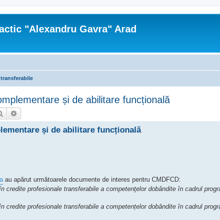
actic "Alexandru Gavra" Arad
 transferabile
plementare și de abilitare funcțională
Căutare
Căutare avansată
mentare și de abilitare funcțională
ua
au apărut următoarele documente de interes pentru CMDFCD:
în credite profesionale transferabile a competenţelor dobândite în cadrul prog
în credite profesionale transferabile a competențelor dobândite în cadrul prog