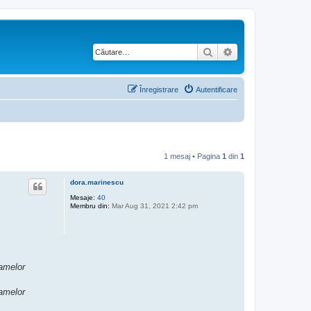
Căutare
Căutare avansată
Înregistrare
Autentificare
1 mesaj • Pagina
1
din
1
dora.marinescu
Mesaje:
40
Membru din:
Mar Aug 31, 2021 2:42 pm
ramelor
ramelor