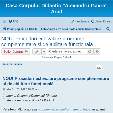
Casa Corpului Didactic "Alexandru Gavra"
Arad
FAQ
Înregistrare
Autentificare
C
Prima pagină
FORUM
Echivalarea creditelor profesionale transferabile
ă
NOU! Proceduri echivalare programe
u
complementare și de abilitare funcțională
t
Căutare
Căutare 
Scrie răspuns
a
1 mesaj • Pagina
1
din
1
r
dora.marinescu
e
NOU! Proceduri echivalare programe complementare
și de abilitare funcțională
M
Mar Oct 25, 2022 10:57 am
e
s
În atenția Doamnei/Domnului Director
a
În atenția responsabilului CMDFCD
j
Pe site-ul ME la adresa
https://www.edu.ro/formare-continua
au apărut