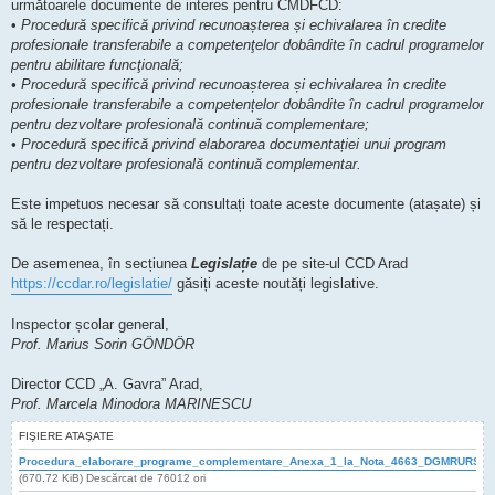
următoarele documente de interes pentru CMDFCD:
•
Procedură specifică privind recunoașterea și echivalarea în credite
profesionale transferabile a competenţelor dobândite în cadrul programelor
pentru abilitare funcţională;
• Procedură specifică privind recunoașterea și echivalarea în credite
profesionale transferabile a competențelor dobândite în cadrul programelor
pentru dezvoltare profesională continuă complementare;
• Procedură specifică privind elaborarea documentației unui program
pentru dezvoltare profesională continuă complementar.
Este impetuos necesar să consultați toate aceste documente (atașate) și
să le respectați.
De asemenea, în secțiunea
Legislație
de pe site-ul CCD Arad
https://ccdar.ro/legislatie/
găsiți aceste noutăți legislative.
Inspector școlar general,
Prof. Marius Sorin GÖNDÖR
Director CCD „A. Gavra” Arad,
Prof. Marcela Minodora MARINESCU
FIŞIERE ATAŞATE
Procedura_elaborare_programe_complementare_Anexa_1_la_Nota_4663_DGMRURS_19
(670.72 KiB) Descărcat de 76012 ori