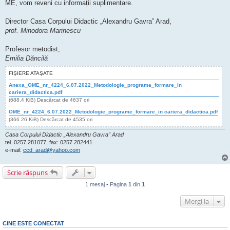
ME, vom reveni cu informații suplimentare.
Director Casa Corpului Didactic „Alexandru Gavra” Arad,
prof. Minodora Marinescu
Profesor metodist,
Emilia Dăncilă
FIŞIERE ATAŞATE
Anexa_OME_nr_4224_6.07.2022_Metodologie_programe_formare_in
cariera_didactica.pdf
(688.4 KiB) Descărcat de 4637 ori
OME_nr_4224_6.07.2022_Metodologie_programe_formare_in cariera_didactica.pdf
(366.26 KiB) Descărcat de 4535 ori
Casa Corpului Didactic „Alexandru Gavra” Arad
tel. 0257 281077, fax: 0257 282441
e-mail:
ccd_arad@yahoo.com
Scrie răspuns
1 mesaj • Pagina
1
din
1
Mergi la
CINE ESTE CONECTAT