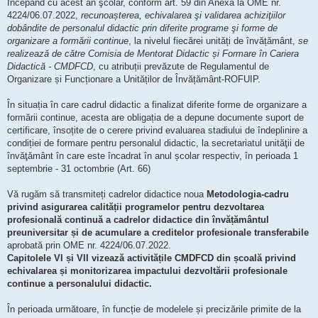
Începând cu acest an şcolar, conform art. 59 din Anexa la OME nr.
4224/06.07.2022,
recunoașterea, echivalarea şi validarea achiziţiilor
dobândite de personalul didactic prin diferite programe şi forme de
organizare a formării continue
, la nivelul fiecărei unități de învățământ,
se
realizează de către Comisia de Mentorat Didactic și Formare în Cariera
Didactică - CMDFCD
, cu atribuții prevăzute de Regulamentul de
Organizare și Funcționare a Unităților de Învățământ-ROFUIP.
În situația în care cadrul didactic a finalizat diferite forme de organizare a
formării continue, acesta are obligația de a depune documente suport de
certificare, însoțite de o cerere privind evaluarea stadiului de îndeplinire a
condiției de formare pentru personalul didactic, la secretariatul unităţii de
învăţământ în care este încadrat în anul școlar respectiv, în perioada 1
septembrie - 31 octombrie (Art. 66)
Vă rugăm să transmiteți cadrelor didactice noua
Metodologia-cadru
privind asigurarea calității programelor pentru dezvoltarea
profesională continuă a cadrelor didactice din învățământul
preuniversitar și de acumulare a creditelor profesionale transferabile
aprobată prin OME nr. 4224/06.07.2022.
Capitolele VI și VII vizează activitățile CMDFCD din școală privind
echivalarea și monitorizarea impactului dezvoltării profesionale
continue a personalului didactic.
În perioada următoare, în funcție de modelele și precizările primite de la