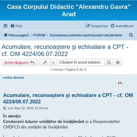
Casa Corpului Didactic "Alexandru Gavra"
Arad
FAQ
Înregistrare
Autentificare
C
Prima pagină
FORUM
Echivalarea creditelor profesionale transferabile
ă
Acumulare, recunoaştere şi echivalare a CPT -
u
cf. OM 4224/06.07.2022
t
Căutare
Căutare 
Scrie răspuns
a
1 mesaj • Pagina
1
din
1
r
emilia dancila
e
Acumulare, recunoaştere şi echivalare a CPT - cf. OM
4224/06.07.2022
M
Lun Sep 12, 2022 11:19 am
e
s
În atenția
a
Conducerii tuturor unităților de învăţământ
și a Responsabililor
j
CMDFCD din unitățile de învățământ