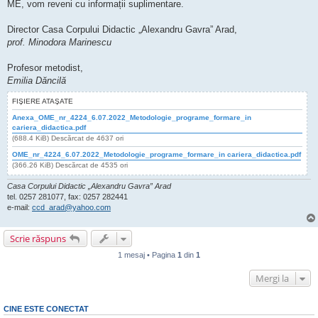
ME, vom reveni cu informații suplimentare.
Director Casa Corpului Didactic „Alexandru Gavra” Arad,
prof. Minodora Marinescu
Profesor metodist,
Emilia Dăncilă
FIŞIERE ATAŞATE
Anexa_OME_nr_4224_6.07.2022_Metodologie_programe_formare_in
cariera_didactica.pdf
(688.4 KiB) Descărcat de 4637 ori
OME_nr_4224_6.07.2022_Metodologie_programe_formare_in cariera_didactica.pdf
(366.26 KiB) Descărcat de 4535 ori
Casa Corpului Didactic „Alexandru Gavra” Arad
tel. 0257 281077, fax: 0257 282441
e-mail:
ccd_arad@yahoo.com
Scrie răspuns
1 mesaj • Pagina
1
din
1
Mergi la
CINE ESTE CONECTAT