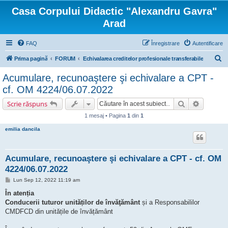
Casa Corpului Didactic "Alexandru Gavra"
Arad
FAQ
Înregistrare
Autentificare
C
Prima pagină
FORUM
Echivalarea creditelor profesionale transferabile
ă
Acumulare, recunoaştere şi echivalare a CPT -
u
cf. OM 4224/06.07.2022
t
Căutare
Căutare 
Scrie răspuns
a
1 mesaj • Pagina
1
din
1
r
emilia dancila
e
Acumulare, recunoaştere şi echivalare a CPT - cf. OM
4224/06.07.2022
M
Lun Sep 12, 2022 11:19 am
e
s
În atenția
a
Conducerii tuturor unităților de învăţământ
și a Responsabililor
j
CMDFCD din unitățile de învățământ