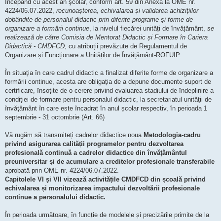
Începând cu acest an şcolar, conform art. 59 din Anexa la OME nr.
4224/06.07.2022,
recunoașterea, echivalarea şi validarea achiziţiilor
dobândite de personalul didactic prin diferite programe şi forme de
organizare a formării continue
, la nivelul fiecărei unități de învățământ,
se
realizează de către Comisia de Mentorat Didactic și Formare în Cariera
Didactică - CMDFCD
, cu atribuții prevăzute de Regulamentul de
Organizare și Funcționare a Unităților de Învățământ-ROFUIP.
În situația în care cadrul didactic a finalizat diferite forme de organizare a
formării continue, acesta are obligația de a depune documente suport de
certificare, însoțite de o cerere privind evaluarea stadiului de îndeplinire a
condiției de formare pentru personalul didactic, la secretariatul unităţii de
învăţământ în care este încadrat în anul școlar respectiv, în perioada 1
septembrie - 31 octombrie (Art. 66)
Vă rugăm să transmiteți cadrelor didactice noua
Metodologia-cadru
privind asigurarea calității programelor pentru dezvoltarea
profesională continuă a cadrelor didactice din învățământul
preuniversitar și de acumulare a creditelor profesionale transferabile
aprobată prin OME nr. 4224/06.07.2022.
Capitolele VI și VII vizează activitățile CMDFCD din școală privind
echivalarea și monitorizarea impactului dezvoltării profesionale
continue a personalului didactic.
În perioada următoare, în funcție de modelele și precizările primite de la