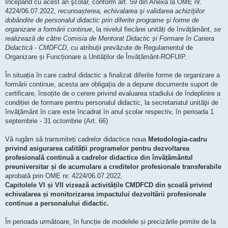
Începând cu acest an şcolar, conform art. 59 din Anexa la OME nr.
4224/06.07.2022,
recunoașterea, echivalarea şi validarea achiziţiilor
dobândite de personalul didactic prin diferite programe şi forme de
organizare a formării continue
, la nivelul fiecărei unități de învățământ,
se
realizează de către Comisia de Mentorat Didactic și Formare în Cariera
Didactică - CMDFCD
, cu atribuții prevăzute de Regulamentul de
Organizare și Funcționare a Unităților de Învățământ-ROFUIP.
În situația în care cadrul didactic a finalizat diferite forme de organizare a
formării continue, acesta are obligația de a depune documente suport de
certificare, însoțite de o cerere privind evaluarea stadiului de îndeplinire a
condiției de formare pentru personalul didactic, la secretariatul unităţii de
învăţământ în care este încadrat în anul școlar respectiv, în perioada 1
septembrie - 31 octombrie (Art. 66)
Vă rugăm să transmiteți cadrelor didactice noua
Metodologia-cadru
privind asigurarea calității programelor pentru dezvoltarea
profesională continuă a cadrelor didactice din învățământul
preuniversitar și de acumulare a creditelor profesionale transferabile
aprobată prin OME nr. 4224/06.07.2022.
Capitolele VI și VII vizează activitățile CMDFCD din școală privind
echivalarea și monitorizarea impactului dezvoltării profesionale
continue a personalului didactic.
În perioada următoare, în funcție de modelele și precizările primite de la