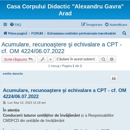
Casa Corpului Didactic "Alexandru Gavra"
Arad
FAQ
Înregistrare
Autentificare
C
Prima pagină
FORUM
Echivalarea creditelor profesionale transferabile
ă
Acumulare, recunoaştere şi echivalare a CPT -
u
cf. OM 4224/06.07.2022
t
Căutare
Căutare 
Scrie răspuns
a
1 mesaj • Pagina
1
din
1
r
emilia dancila
e
Acumulare, recunoaştere şi echivalare a CPT - cf. OM
4224/06.07.2022
M
Lun Sep 12, 2022 11:19 am
e
s
În atenția
a
Conducerii tuturor unităților de învăţământ
și a Responsabililor
j
CMDFCD din unitățile de învățământ