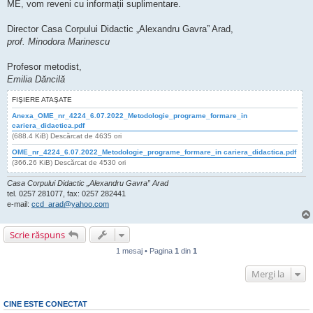
ME, vom reveni cu informații suplimentare.
Director Casa Corpului Didactic „Alexandru Gavra” Arad,
prof. Minodora Marinescu
Profesor metodist,
Emilia Dăncilă
FIŞIERE ATAŞATE
Anexa_OME_nr_4224_6.07.2022_Metodologie_programe_formare_in
cariera_didactica.pdf
(688.4 KiB) Descărcat de 4635 ori
OME_nr_4224_6.07.2022_Metodologie_programe_formare_in cariera_didactica.pdf
(366.26 KiB) Descărcat de 4530 ori
Casa Corpului Didactic „Alexandru Gavra” Arad
tel. 0257 281077, fax: 0257 282441
e-mail:
ccd_arad@yahoo.com
Scrie răspuns
1 mesaj • Pagina
1
din
1
Mergi la
CINE ESTE CONECTAT