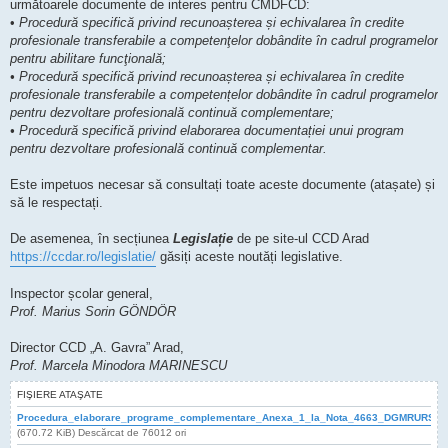
următoarele documente de interes pentru CMDFCD:
•
Procedură specifică privind recunoașterea și echivalarea în credite
profesionale transferabile a competenţelor dobândite în cadrul programelor
pentru abilitare funcţională;
• Procedură specifică privind recunoașterea și echivalarea în credite
profesionale transferabile a competențelor dobândite în cadrul programelor
pentru dezvoltare profesională continuă complementare;
• Procedură specifică privind elaborarea documentației unui program
pentru dezvoltare profesională continuă complementar.
Este impetuos necesar să consultați toate aceste documente (atașate) și
să le respectați.
De asemenea, în secțiunea
Legislație
de pe site-ul CCD Arad
https://ccdar.ro/legislatie/
găsiți aceste noutăți legislative.
Inspector școlar general,
Prof. Marius Sorin GÖNDÖR
Director CCD „A. Gavra” Arad,
Prof. Marcela Minodora MARINESCU
FIŞIERE ATAŞATE
Procedura_elaborare_programe_complementare_Anexa_1_la_Nota_4663_DGMRURS_19
(670.72 KiB) Descărcat de 76012 ori