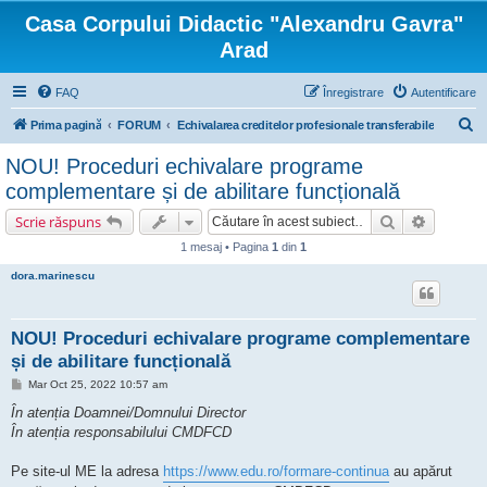
Casa Corpului Didactic "Alexandru Gavra"
Arad
FAQ
Înregistrare
Autentificare
C
Prima pagină
FORUM
Echivalarea creditelor profesionale transferabile
ă
NOU! Proceduri echivalare programe
u
complementare și de abilitare funcțională
t
Căutare
Căutare 
Scrie răspuns
a
1 mesaj • Pagina
1
din
1
r
dora.marinescu
e
NOU! Proceduri echivalare programe complementare
și de abilitare funcțională
M
Mar Oct 25, 2022 10:57 am
e
s
În atenția Doamnei/Domnului Director
a
În atenția responsabilului CMDFCD
j
Pe site-ul ME la adresa
https://www.edu.ro/formare-continua
au apărut