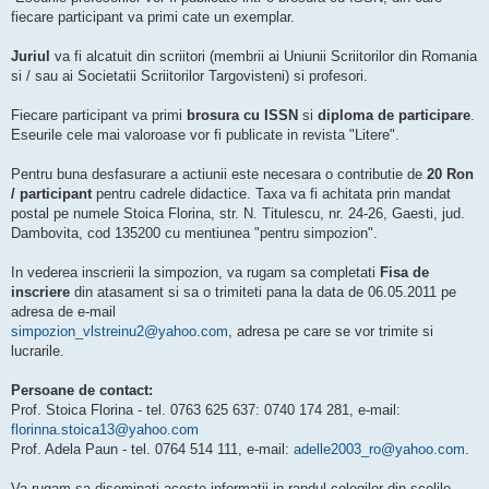
fiecare participant va primi cate un exemplar.
Juriul
va fi alcatuit din scriitori (membrii ai Uniunii Scriitorilor din Romania
si / sau ai Societatii Scriitorilor Targovisteni) si profesori.
Fiecare participant va primi
brosura cu ISSN
si
diploma de participare
.
Eseurile cele mai valoroase vor fi publicate in revista "Litere".
Pentru buna desfasurare a actiunii este necesara o contributie de
20 Ron
/ participant
pentru cadrele didactice. Taxa va fi achitata prin mandat
postal pe numele Stoica Florina, str. N. Titulescu, nr. 24-26, Gaesti, jud.
Dambovita, cod 135200 cu mentiunea "pentru simpozion".
In vederea inscrierii la simpozion, va rugam sa completati
Fisa de
inscriere
din atasament si sa o trimiteti pana la data de 06.05.2011 pe
adresa de e-mail
simpozion_vlstreinu2@yahoo.com
, adresa pe care se vor trimite si
lucrarile.
Persoane de contact:
Prof. Stoica Florina - tel. 0763 625 637: 0740 174 281, e-mail:
florinna.stoica13@yahoo.com
Prof. Adela Paun - tel. 0764 514 111, e-mail:
adelle2003_ro@yahoo.com
.
Va rugam sa diseminati aceste informatii in randul colegilor din scolile