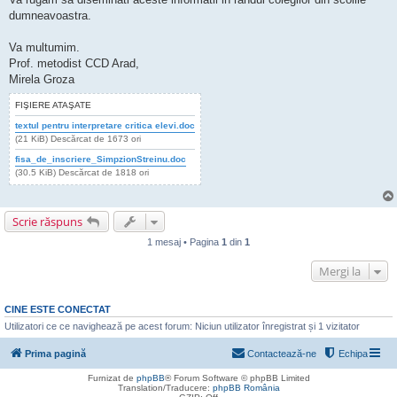
dumneavoastra.
Va multumim.
Prof. metodist CCD Arad,
Mirela Groza
FIŞIERE ATAŞATE
textul pentru interpretare critica elevi.doc
(21 KiB) Descărcat de 1673 ori
fisa_de_inscriere_SimpzionStreinu.doc
(30.5 KiB) Descărcat de 1818 ori
Scrie răspuns
1 mesaj • Pagina
1
din
1
Mergi la
CINE ESTE CONECTAT
Utilizatori ce ce navighează pe acest forum: Niciun utilizator înregistrat și 1 vizitator
Prima pagină
Contactează-ne
Echipa
Furnizat de
phpBB
® Forum Software © phpBB Limited
Translation/Traducere:
phpBB România