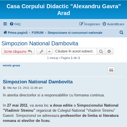
Casa Corpului Didactic "Alexandru Gavra"
Arad
FAQ
Înregistrare
Autentificare
C
Prima pagină
FORUM
Simpozioane si concursuri nationale
ă
Simpozion National Dambovita
u
Căutare
Căutare 
Scrie răspuns
t
1 mesaj • Pagina
1
din
1
a
mirela groza
r
e
Simpozion National Dambovita
M
Mie Apr 13, 2011 11:48 am
e
s
In atentia directorilor si a responsabililor cu formarea continua.
a
j
In
27 mai 2011
, va avea loc
a doua editie
a
Simpozionului National
"Vladimir Streinu"
organizat de Colegiul National "Vladimir Streinu"
Gaesti. Simpozionul se adreseaza
profesorilor de limba si literatura
romana si elevilor de liceu
.