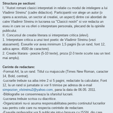
Structura pe sectiuni
:
I. "Autori romani clasici interpretati in relatie cu modul de intelegere a lui
Vladimir Streinu" (cadre didactice). Participantii vor alege un autor (o
opera a acestuia, un sector al creatiei, un aspect) dintre cei abordati de
catre Vladimir Streinu in lucrarea sa "Clasicii nostri" si vor redacta un
eseu in care se va oferi o interpretare personala, plecand de la opiniile
publicului.
II. Concursul de creatie literara si interpretare critica (elevi).
1. Interpretare critica a unui text poetic de Vladimir Streinu (vezi
atasament). Eseurile vor avea minimum 1,5 pagini (la un rand, font 12,
adica aprox. 4500 de caractere).
2. Creatie litarara - poezie (5-10 texte), proza (2-3 texte scurte sau un text
mai amplu).
Cerinte de redactare:
-Format A4, la un rand. Titlul cu majuscule (Times New Roman, caracter
14, Bold, centrat).
-Lucrarile trebuie sa aiba intre 2 si 5 pagini, redactate la calculator, Font
12, la un rand si jumatate si vor fi trimise pe adresa de e-mail
simpozion_vlstreinu2@yahoo.com
, pana la data de 06.05. 2011.
-Bibliografie se consemneaza la sfarsitul lucrarii.
-Lucrarea trebuie scrisa cu diacritice.
-Organizatorii nu-si asuma responsabilitatea pentru continutul lucrarilor
sau pentru cele care nu respecta cerintele de redactare.
-Eseurile profesorilor vor fi publicate intr-o brosura cu ISSN, din care