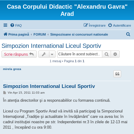
Casa Corpului Didactic "Alexandru Gavra"
Arad
FAQ
Înregistrare
Autentificare
C
Prima pagină
FORUM
Simpozioane si concursuri nationale
ă
Simpozion International Liceul Sportiv
u
Căutare
Căutare 
Scrie răspuns
t
1 mesaj • Pagina
1
din
1
a
mirela groza
r
e
Simpozion International Liceul Sportiv
M
Vin Apr 15, 2011 11:03 am
e
s
În atenţia directorilor şi a responsabililor cu formarea continuă.
a
j
Liceul cu Program Sportiv Arad vă invită să participaţi la Simpozionul
Internaţional „Tradiţie şi actualitate în învăţământ” care va avea loc în
cadrul instituţiei noastre pe str. Independentei nr.3 în zilele de 12-13 mai
2011 , începând cu ora 9:00.