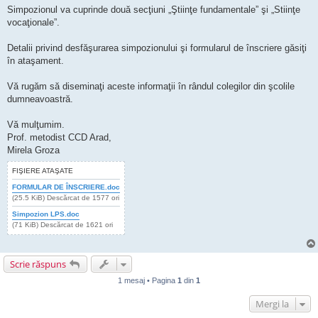
Simpozionul va cuprinde două secţiuni „Ştiinţe fundamentale” şi „Stiinţe
vocaţionale”.
Detalii privind desfăşurarea simpozionului şi formularul de înscriere găsiţi
în ataşament.
Vă rugăm să diseminaţi aceste informaţii în rândul colegilor din şcolile
dumneavoastră.
Vă mulţumim.
Prof. metodist CCD Arad,
Mirela Groza
FIŞIERE ATAŞATE
FORMULAR DE ÎNSCRIERE.doc
(25.5 KiB) Descărcat de 1577 ori
Simpozion LPS.doc
(71 KiB) Descărcat de 1621 ori
Scrie răspuns
1 mesaj • Pagina
1
din
1
Mergi la