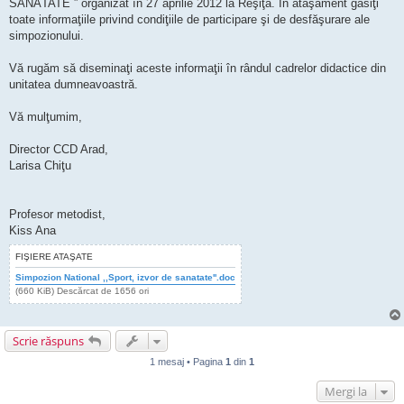
SĂNĂTATE ” organizat în 27 aprilie 2012 la Reşiţa. În ataşament găsiţi
toate informaţiile privind condiţiile de participare şi de desfăşurare ale
simpozionului.
Vă rugăm să diseminaţi aceste informaţii în rândul cadrelor didactice din
unitatea dumneavoastră.
Vă mulţumim,
Director CCD Arad,
Larisa Chiţu
Profesor metodist,
Kiss Ana
FIŞIERE ATAŞATE
Simpozion National ,,Sport, izvor de sanatate''.doc
(660 KiB) Descărcat de 1656 ori
Scrie răspuns
1 mesaj • Pagina
1
din
1
Mergi la