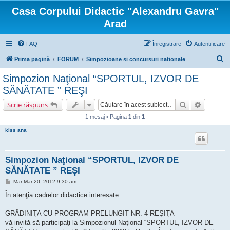
Casa Corpului Didactic "Alexandru Gavra"
Arad
FAQ
Înregistrare
Autentificare
C
Prima pagină
FORUM
Simpozioane si concursuri nationale
ă
Simpozion Naţional “SPORTUL, IZVOR DE
u
SĂNĂTATE ” REŞI
t
Căutare
Căutare 
Scrie răspuns
a
1 mesaj • Pagina
1
din
1
r
kiss ana
e
Simpozion Naţional “SPORTUL, IZVOR DE
SĂNĂTATE ” REŞI
M
Mar Mar 20, 2012 9:30 am
e
s
În atenţia cadrelor didactice interesate
a
j
GRĂDINIŢA CU PROGRAM PRELUNGIT NR. 4 REŞIŢA
vă invită să participaţi la Simpozionul Naţional “SPORTUL, IZVOR DE