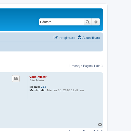
Căutare
Căutare avansată
Înregistrare
Autentificare
1 mesaj • Pagina
1
din
1
vogel.victor
Site Admin
Mesaje:
214
Membru din:
Mie Ian 06, 2010 11:42 am
S
u