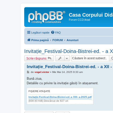
Casa Corpului Did
Forum CCD Arad
Legături rapide
FAQ
Prima pagină
FORUM
Anunturi
Invitație_Festival-Doina-Bistrei-ed. - a X
Scrie răspuns
Invitație_Festival-Doina-Bistrei-ed. - a XII -
M
de
vogel.victor
»
Mie Mai 14, 2025 9:33 am
e
s
Bună ziua,
a
Detaliile cu privire la invitație găsiți în atașament.
j
FIŞIERE ATAŞATE
Invitație-Festival-Doina-Bistrei-ed.-a XIII- a-2025.pdf
(938.93 KiB) Descărcat de 827 ori