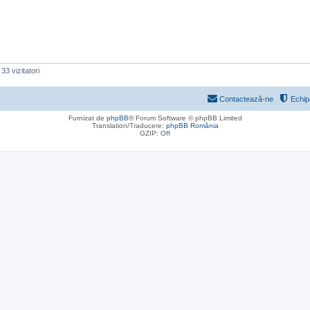
33 vizitatori
Contactează-ne
Echip
Furnizat de
phpBB
® Forum Software © phpBB Limited
Translation/Traducere:
phpBB România
GZIP: Off