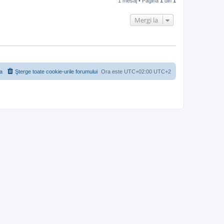
1 mesaj • Pagina
1
din
1
s
Mergi la
a
Şterge toate cookie-urile forumului
Ora este UTC+02:00 UTC+2