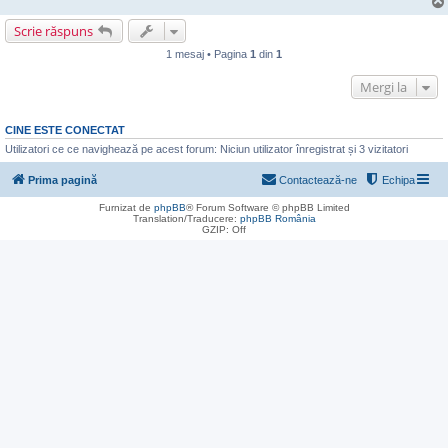
Scrie răspuns
1 mesaj • Pagina
1
din
1
Mergi la
CINE ESTE CONECTAT
Utilizatori ce ce navighează pe acest forum: Niciun utilizator înregistrat și 3 vizitatori
Prima pagină
Contactează-ne
Echipa
Furnizat de
phpBB
® Forum Software © phpBB Limited
Translation/Traducere:
phpBB România
GZIP: Off