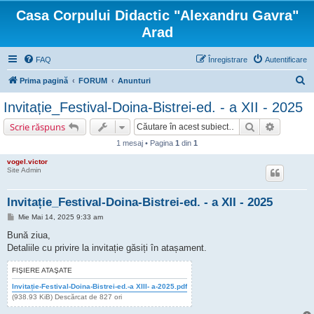
Casa Corpului Didactic "Alexandru Gavra"
Arad
FAQ
Înregistrare
Autentificare
C
Prima pagină
FORUM
Anunturi
ă
Invitație_Festival-Doina-Bistrei-ed. - a XII - 2025
u
Căutare
Căutare 
Scrie răspuns
t
1 mesaj • Pagina
1
din
1
a
vogel.victor
r
Site Admin
e
Invitație_Festival-Doina-Bistrei-ed. - a XII - 2025
M
Mie Mai 14, 2025 9:33 am
e
s
Bună ziua,
a
Detaliile cu privire la invitație găsiți în atașament.
j
FIŞIERE ATAŞATE
Invitație-Festival-Doina-Bistrei-ed.-a XIII- a-2025.pdf
(938.93 KiB) Descărcat de 827 ori