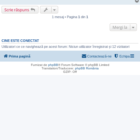
Scrie răspuns
1 mesaj • Pagina
1
din
1
Mergi la
CINE ESTE CONECTAT
Utilizatori ce ce navighează pe acest forum: Niciun utilizator înregistrat și 12 vizitatori
Prima pagină
Contactează-ne
Echipa
Furnizat de
phpBB
® Forum Software © phpBB Limited
Translation/Traducere:
phpBB România
GZIP: Off