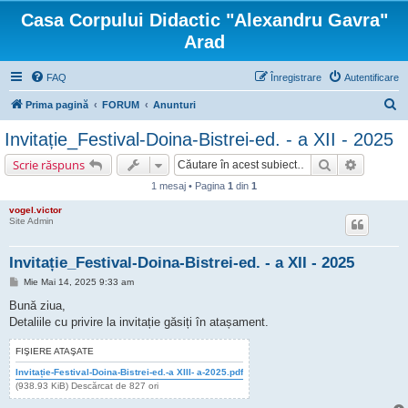
Casa Corpului Didactic "Alexandru Gavra"
Arad
FAQ
Înregistrare
Autentificare
C
Prima pagină
FORUM
Anunturi
ă
Invitație_Festival-Doina-Bistrei-ed. - a XII - 2025
u
Căutare
Căutare 
Scrie răspuns
t
1 mesaj • Pagina
1
din
1
a
vogel.victor
r
Site Admin
e
Invitație_Festival-Doina-Bistrei-ed. - a XII - 2025
M
Mie Mai 14, 2025 9:33 am
e
s
Bună ziua,
a
Detaliile cu privire la invitație găsiți în atașament.
j
FIŞIERE ATAŞATE
Invitație-Festival-Doina-Bistrei-ed.-a XIII- a-2025.pdf
(938.93 KiB) Descărcat de 827 ori