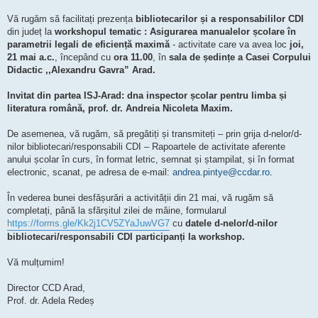
Vă rugăm să facilitați prezența
bibliotecarilor și a responsabililor CDI
din județ la
workshopul tematic : Asigurarea manualelor școlare în
parametrii legali de eficiență maximă
- activitate care va avea loc
joi,
21 mai a.c.
, începând cu
ora 11.00
, în
sala de ședințe a Casei Corpului
Didactic ,,Alexandru Gavra” Arad.
Invitat din partea ISJ-Arad: dna inspector școlar pentru limba și
literatura română, prof. dr. Andreia Nicoleta Maxim.
De asemenea, vă rugăm, să pregătiți și transmiteți – prin grija d-nelor/d-
nilor bibliotecari/responsabili CDI – Rapoartele de activitate aferente
anului școlar în curs, în format letric, semnat și ștampilat, și în format
electronic, scanat, pe adresa de e-mail:
andrea.pintye@ccdar.ro
.
În vederea bunei desfășurări a activității din 21 mai, vă rugăm să
completați, până la sfărșitul zilei de mâine, formularul
https://forms.gle/Kk2j1CV5ZYaJuwVG7
cu
datele d-nelor/d-nilor
bibliotecari/responsabili CDI participanți la workshop.
Vă mulțumim!
Director CCD Arad,
Prof. dr. Adela Redeș