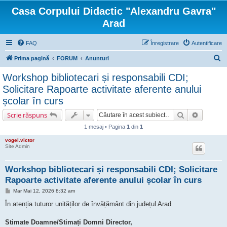
Casa Corpului Didactic "Alexandru Gavra"
Arad
FAQ
Înregistrare
Autentificare
C
Prima pagină
FORUM
Anunturi
ă
Workshop bibliotecari și responsabili CDI;
u
Solicitare Rapoarte activitate aferente anului
t
școlar în curs
a
Căutare
Căutare 
Scrie răspuns
r
1 mesaj • Pagina
1
din
1
e
vogel.victor
Site Admin
Workshop bibliotecari și responsabili CDI; Solicitare
Rapoarte activitate aferente anului școlar în curs
M
Mar Mai 12, 2026 8:32 am
e
s
În atenția tuturor unităților de învățământ din județul Arad
a
j
Stimate Doamne/Stimați Domni Director,