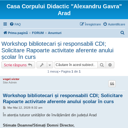
Casa Corpului Didactic "Alexandru Gavra"
Arad
FAQ
Înregistrare
Autentificare
C
Prima pagină
FORUM
Anunturi
ă
Workshop bibliotecari și responsabili CDI;
u
Solicitare Rapoarte activitate aferente anului
t
școlar în curs
a
Căutare
Căutare 
Scrie răspuns
r
1 mesaj • Pagina
1
din
1
e
vogel.victor
Site Admin
Workshop bibliotecari și responsabili CDI; Solicitare
Rapoarte activitate aferente anului școlar în curs
M
Mar Mai 12, 2026 8:32 am
e
s
În atenția tuturor unităților de învățământ din județul Arad
a
j
Stimate Doamne/Stimați Domni Director,