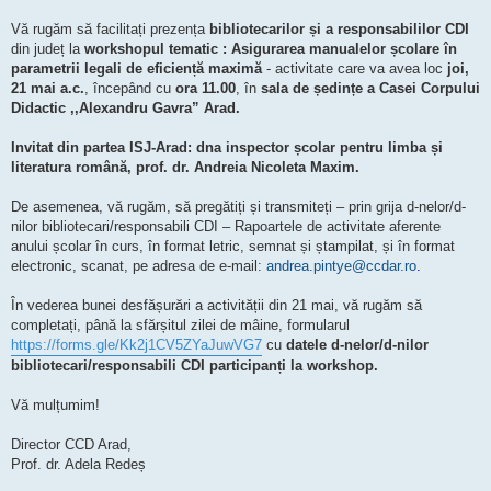
Vă rugăm să facilitați prezența
bibliotecarilor și a responsabililor CDI
din județ la
workshopul tematic : Asigurarea manualelor școlare în
parametrii legali de eficiență maximă
- activitate care va avea loc
joi,
21 mai a.c.
, începând cu
ora 11.00
, în
sala de ședințe a Casei Corpului
Didactic ,,Alexandru Gavra” Arad.
Invitat din partea ISJ-Arad: dna inspector școlar pentru limba și
literatura română, prof. dr. Andreia Nicoleta Maxim.
De asemenea, vă rugăm, să pregătiți și transmiteți – prin grija d-nelor/d-
nilor bibliotecari/responsabili CDI – Rapoartele de activitate aferente
anului școlar în curs, în format letric, semnat și ștampilat, și în format
electronic, scanat, pe adresa de e-mail:
andrea.pintye@ccdar.ro
.
În vederea bunei desfășurări a activității din 21 mai, vă rugăm să
completați, până la sfărșitul zilei de mâine, formularul
https://forms.gle/Kk2j1CV5ZYaJuwVG7
cu
datele d-nelor/d-nilor
bibliotecari/responsabili CDI participanți la workshop.
Vă mulțumim!
Director CCD Arad,
Prof. dr. Adela Redeș