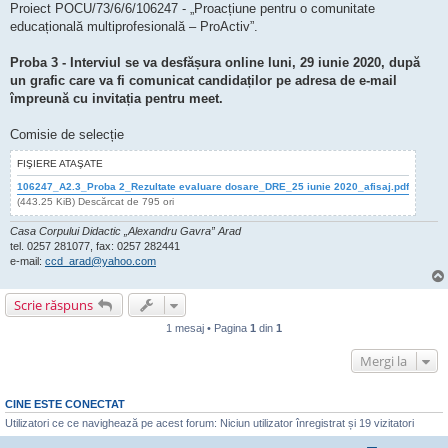
Proiect POCU/73/6/6/106247 - „Proacțiune pentru o comunitate
educațională multiprofesională – ProActiv”.
Proba 3 - Interviul se va desfășura online luni, 29 iunie 2020, după
un grafic care va fi comunicat candidaților pe adresa de e-mail
împreună cu invitația pentru meet.
Comisie de selecție
FIŞIERE ATAŞATE
106247_A2.3_Proba 2_Rezultate evaluare dosare_DRE_25 iunie 2020_afisaj.pdf
(443.25 KiB) Descărcat de 795 ori
Casa Corpului Didactic „Alexandru Gavra” Arad
tel. 0257 281077, fax: 0257 282441
e-mail:
ccd_arad@yahoo.com
Scrie răspuns
1 mesaj • Pagina
1
din
1
Mergi la
CINE ESTE CONECTAT
Utilizatori ce ce navighează pe acest forum: Niciun utilizator înregistrat și 19 vizitatori