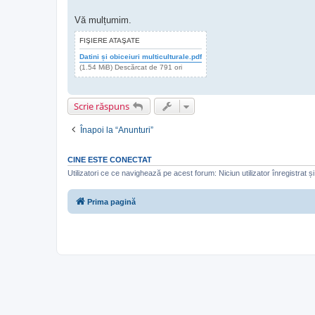
Vă mulțumim.
FIŞIERE ATAŞATE
Datini și obiceiuri multiculturale.pdf
(1.54 MiB) Descărcat de 791 ori
Scrie răspuns
Înapoi la “Anunturi”
CINE ESTE CONECTAT
Utilizatori ce ce navighează pe acest forum: Niciun utilizator înregistrat și 
Prima pagină