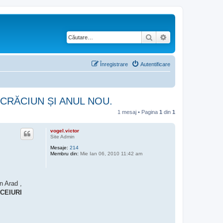
Căutare
Căutare avansată
Înregistrare
Autentificare
DE CRĂCIUN ȘI ANUL NOU.
1 mesaj • Pagina
1
din
1
vogel.victor
Site Admin
Mesaje:
214
Membru din:
Mie Ian 06, 2010 11:42 am
n Arad ,
ICEIURI