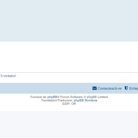
5 vizitatori
Contactează-ne
Echip
Furnizat de
phpBB
® Forum Software © phpBB Limited
Translation/Traducere:
phpBB România
GZIP: Off