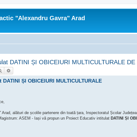
actic "Alexandru Gavra" Arad
 intitulat DATINI ȘI OBICEIURI MULTICULTURALE 
Căutare
Căutare avansată
tulat DATINI ȘI OBICEIURI MULTICULTURALE
ce,
 Arad, alături de școlile partenere din toată țara, Inspectoratul Școlar Județea
Magistrum: ASEM - Iași vă propun un Proiect Educativ intitulat
DATINI ȘI OB