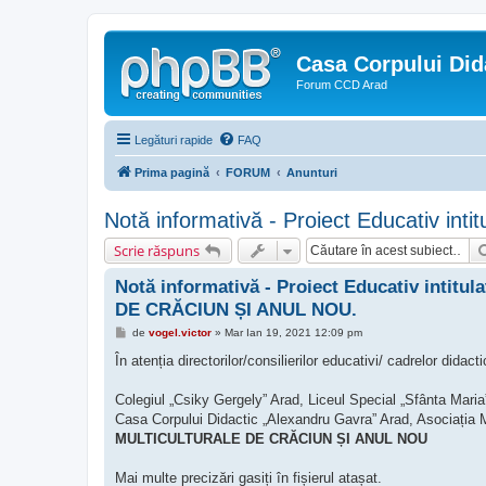
Casa Corpului Did
Forum CCD Arad
Legături rapide
FAQ
Prima pagină
FORUM
Anunturi
Notă informativă - Proiect Educativ
Scrie răspuns
Notă informativă - Proiect Educativ inti
DE CRĂCIUN ȘI ANUL NOU.
M
de
vogel.victor
»
Mar Ian 19, 2021 12:09 pm
e
s
În atenția directorilor/consilierilor educativi/ cadrelor didacti
a
j
Colegiul „Csiky Gergely” Arad, Liceul Special „Sfânta Maria”
Casa Corpului Didactic „Alexandru Gavra” Arad, Asociația 
MULTICULTURALE DE CRĂCIUN ȘI ANUL NOU
Mai multe precizări gasiți în fișierul atașat.