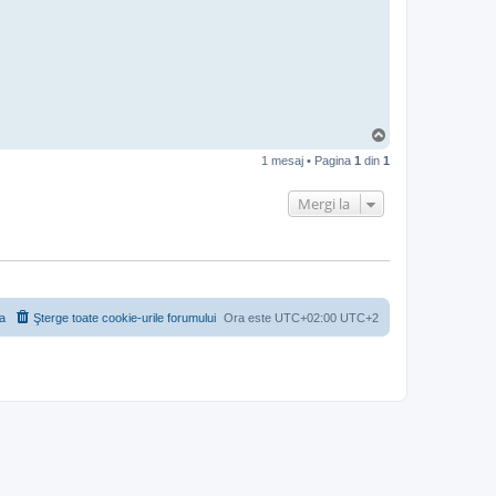
S
u
1 mesaj • Pagina
1
din
1
s
Mergi la
a
Şterge toate cookie-urile forumului
Ora este UTC+02:00 UTC+2