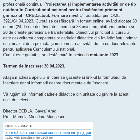
profesională continuă "
Proiectarea și implementarea activităților de tip
outdoor în Curriculumul național pentru învățământ primar și
gimnazial - CREDactout. Formare nivel 1
", acreditat prin OME
3921/04.04.2023. Cursul se desfășoară în format online, având alocate 60
de ore (24 de ore desfășurate sincron și 36 asincron, platforma online) și
20 de credite profesionale transferabile. Obiectivul principal al cursului
este dezvoltarea competenţelor cadrelor didactice din învățământul primar
și gimnazial de a proiecta și implementa activități de tip outdoor relevante
pentru aplicarea Curriculumului național.
Cursul este gratuit și se desfășoară în perioada
mai-iunie 2023
.
Termen de înscriere: 30.04.2023.
Atașăm adresa apelului în care se găsește și link-ul la formularul de
înscriere dar și informații despre documentele de înscriere.
Vă rugăm să informați cadrele didactice din unitate cu privire la acest
apel de selecție.
Director CCD „A. Gavra” Arad
Prof. Marcela Minodora Marinescu
FIŞIERE ATAŞATE
ADRESĂ APEL CREDactout CRED S1 2023 BIF (1) (1).pdf
(1.52 MiB) Descărcat de 1105 ori