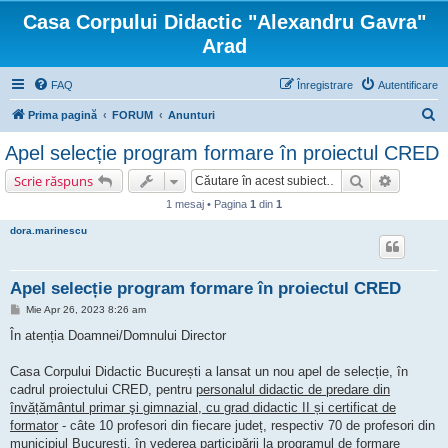
Casa Corpului Didactic "Alexandru Gavra"
Arad
FAQ
Înregistrare
Autentificare
C
Prima pagină
FORUM
Anunturi
ă
Apel selecție program formare în proiectul CRED
u
Căutare
Căutare 
Scrie răspuns
t
1 mesaj • Pagina
1
din
1
a
dora.marinescu
r
e
Apel selecție program formare în proiectul CRED
M
Mie Apr 26, 2023 8:26 am
e
s
În atenția Doamnei/Domnului Director
a
j
Casa Corpului Didactic București a lansat un nou apel de selecție, în
cadrul proiectului CRED, pentru
personalul didactic de predare din
învățământul primar şi gimnazial, cu grad didactic II și certificat de
formator
- câte 10 profesori din fiecare județ, respectiv 70 de profesori din
municipiul București, în vederea participării la programul de formare