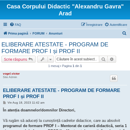
Casa Corpului Didactic "Alexandru Gavra"
Arad
FAQ
Înregistrare
Autentificare
C
Prima pagină
FORUM
Anunturi
ă
ELIBERARE ATESTATE - PROGRAM DE
u
FORMARE PROF I și PROF II
t
Căutare
Căutare 
Scrie răspuns
a
1 mesaj • Pagina
1
din
1
r
vogel.victor
e
Site Admin
ELIBERARE ATESTATE - PROGRAM DE FORMARE
PROF I și PROF II
M
Vin Aug 18, 2023 11:42 am
e
s
În atenția doamnelor/domnilor Directori,
a
j
Vă rugăm să aduceți la cunoștință cadrelor didactice, care au absolvit
programul de formare PROF I – Mentorat de carieră didactică, seria 1