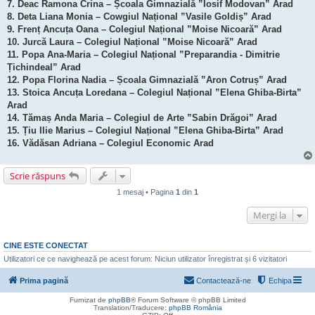
7. Deac Ramona Crina – Școala Gimnazială ”Iosif Modovan” Arad
8. Deta Liana Monia – Cowgiul Național ”Vasile Goldiș” Arad
9. Frenț Ancuța Oana – Colegiul Național ”Moise Nicoară” Arad
10. Jurcă Laura – Colegiul Național ”Moise Nicoară” Arad
11. Popa Ana-Maria – Colegiul Național ”Preparandia - Dimitrie
Țichindeal” Arad
12. Popa Florina Nadia – Școala Gimnazială ”Aron Cotruș” Arad
13. Stoica Ancuța Loredana – Colegiul Național ”Elena Ghiba-Birta”
Arad
14. Tămaș Anda Maria – Colegiul de Arte ”Sabin Drăgoi” Arad
15. Țiu Ilie Marius – Colegiul Național ”Elena Ghiba-Birta” Arad
16. Vădăsan Adriana – Colegiul Economic Arad
Scrie răspuns
1 mesaj • Pagina
1
din
1
Mergi la
CINE ESTE CONECTAT
Utilizatori ce ce navighează pe acest forum: Niciun utilizator înregistrat și 6 vizitatori
Prima pagină
Contactează-ne
Echipa
Furnizat de
phpBB
® Forum Software © phpBB Limited
Translation/Traducere:
phpBB România