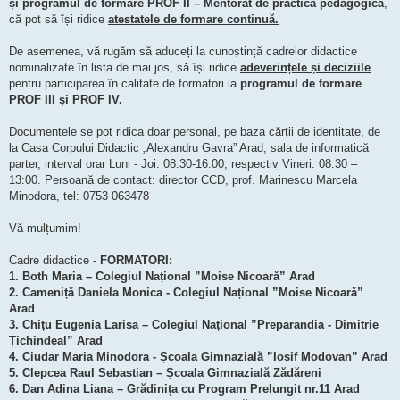
și programul de formare PROF II – Mentorat de practică pedagogică
,
că pot să își ridice
atestatele de formare continuă.
De asemenea, vă rugăm să aduceți la cunoștință cadrelor didactice
nominalizate în lista de mai jos, să își ridice
adeverințele și deciziile
pentru participarea în calitate de formatori la
programul de formare
PROF III și PROF IV.
Documentele se pot ridica doar personal, pe baza cărții de identitate, de
la Casa Corpului Didactic „Alexandru Gavra” Arad, sala de informatică
parter, interval orar Luni - Joi: 08:30-16:00, respectiv Vineri: 08:30 –
13:00. Persoană de contact: director CCD, prof. Marinescu Marcela
Minodora, tel: 0753 063478
Vă mulțumim!
Cadre didactice -
FORMATORI:
1. Both Maria – Colegiul Național ”Moise Nicoară” Arad
2. Cameniță Daniela Monica - Colegiul Național ”Moise Nicoară”
Arad
3. Chițu Eugenia Larisa – Colegiul Național ”Preparandia - Dimitrie
Țichindeal” Arad
4. Ciudar Maria Minodora - Școala Gimnazială ”Iosif Modovan” Arad
5. Clepcea Raul Sebastian – Școala Gimnazială Zădăreni
6. Dan Adina Liana – Grădinița cu Program Prelungit nr.11 Arad