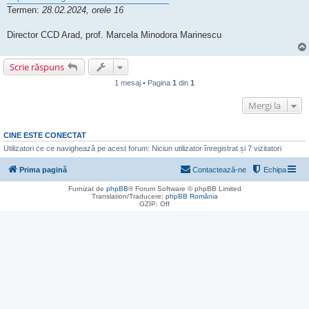
Termen:
28.02.2024, orele 16
Director CCD Arad, prof. Marcela Minodora Marinescu
Scrie răspuns
1 mesaj • Pagina
1
din
1
Mergi la
CINE ESTE CONECTAT
Utilizatori ce ce navighează pe acest forum: Niciun utilizator înregistrat și 7 vizitatori
Prima pagină
Contactează-ne
Echipa
Furnizat de
phpBB
® Forum Software © phpBB Limited
Translation/Traducere:
phpBB România
GZIP: Off