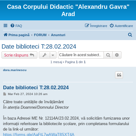
Casa Corpului Didactic "Alexandru Gavra"
Arad
FAQ
Înregistrare
Autentificare
C
Prima pagină
FORUM
Anunturi
ă
Date biblioteci T:28.02.2024
u
Căutare
Căutare 
Scrie răspuns
t
1 mesaj • Pagina
1
din
1
a
dora.marinescu
r
e
Date biblioteci T:28.02.2024
M
Mar Feb 27, 2024 10:26 am
e
s
Către toate unitățile de învățământ
a
În atenția Doamnei/Domnului Director
j
În baza Adresei ME Nr. 12114A/23.02.2024, vă solicităm furnizarea unor
informații referitoare la bibliotecile școlare, prin completarea formularului
de la link-ul următor:
https://forms.gle/AaFtL7wAWaT8SXT4A