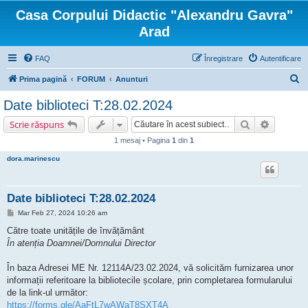
Casa Corpului Didactic "Alexandru Gavra"
Arad
FAQ
Înregistrare
Autentificare
C
Prima pagină
FORUM
Anunturi
ă
Date biblioteci T:28.02.2024
u
Căutare
Căutare 
Scrie răspuns
t
1 mesaj • Pagina
1
din
1
a
dora.marinescu
r
e
Date biblioteci T:28.02.2024
M
Mar Feb 27, 2024 10:26 am
e
s
Către toate unitățile de învățământ
a
În atenția Doamnei/Domnului Director
j
În baza Adresei ME Nr. 12114A/23.02.2024, vă solicităm furnizarea unor
informații referitoare la bibliotecile școlare, prin completarea formularului
de la link-ul următor:
https://forms.gle/AaFtL7wAWaT8SXT4A