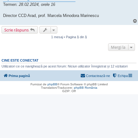
Termen:
28.02.2024, orele 16
Director CCD Arad, prof. Marcela Minodora Marinescu
Scrie răspuns
1 mesaj • Pagina
1
din
1
Mergi la
CINE ESTE CONECTAT
Utilizatori ce ce navighează pe acest forum: Niciun utilizator înregistrat și 12 vizitatori
Prima pagină
Contactează-ne
Echipa
Furnizat de
phpBB
® Forum Software © phpBB Limited
Translation/Traducere:
phpBB România
GZIP: Off