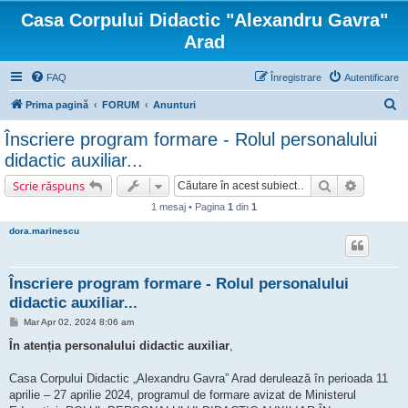
Casa Corpului Didactic "Alexandru Gavra"
Arad
FAQ
Înregistrare
Autentificare
C
Prima pagină
FORUM
Anunturi
ă
Înscriere program formare - Rolul personalului
u
didactic auxiliar...
t
Căutare
Căutare 
Scrie răspuns
a
1 mesaj • Pagina
1
din
1
r
dora.marinescu
e
Înscriere program formare - Rolul personalului
didactic auxiliar...
M
Mar Apr 02, 2024 8:06 am
e
s
În atenția personalului didactic auxiliar
,
a
j
Casa Corpului Didactic „Alexandru Gavra” Arad derulează în perioada 11
aprilie – 27 aprilie 2024, programul de formare avizat de Ministerul