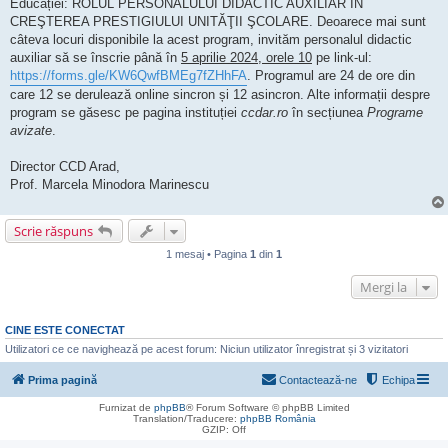
Educației: ROLUL PERSONALULUI DIDACTIC AUXILIAR ÎN
CREŞTEREA PRESTIGIULUI UNITĂŢII ŞCOLARE. Deoarece mai sunt
câteva locuri disponibile la acest program, invităm personalul didactic
auxiliar să se înscrie până în
5 aprilie 2024, orele 10
pe link-ul:
https://forms.gle/KW6QwfBMEg7fZHhFA
. Programul are 24 de ore din
care 12 se derulează online sincron și 12 asincron. Alte informații despre
program se găsesc pe pagina instituției
ccdar.ro
în secțiunea
Programe
avizate
.
Director CCD Arad,
Prof. Marcela Minodora Marinescu
Scrie răspuns
1 mesaj • Pagina
1
din
1
Mergi la
CINE ESTE CONECTAT
Utilizatori ce ce navighează pe acest forum: Niciun utilizator înregistrat și 3 vizitatori
Prima pagină
Contactează-ne
Echipa
Furnizat de
phpBB
® Forum Software © phpBB Limited
Translation/Traducere:
phpBB România
GZIP: Off