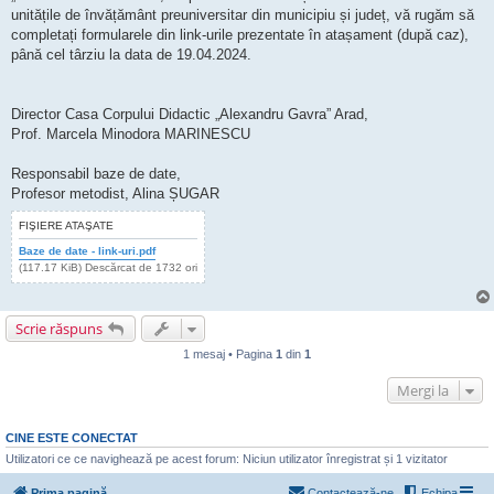
unitățile de învățământ preuniversitar din municipiu și județ, vă rugăm să
completați formularele din link-urile prezentate în atașament (după caz),
până cel târziu la data de 19.04.2024.
Director Casa Corpului Didactic „Alexandru Gavra” Arad,
Prof. Marcela Minodora MARINESCU
Responsabil baze de date,
Profesor metodist, Alina ȘUGAR
FIŞIERE ATAŞATE
Baze de date - link-uri.pdf
(117.17 KiB) Descărcat de 1732 ori
Scrie răspuns
1 mesaj • Pagina
1
din
1
Mergi la
CINE ESTE CONECTAT
Utilizatori ce ce navighează pe acest forum: Niciun utilizator înregistrat și 1 vizitator
Prima pagină
Contactează-ne
Echipa