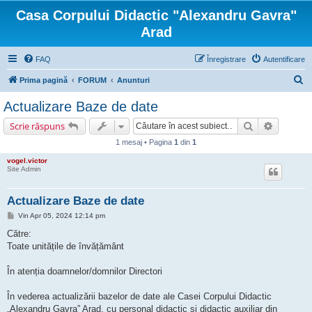
Casa Corpului Didactic "Alexandru Gavra"
Arad
FAQ
Înregistrare
Autentificare
C
Prima pagină
FORUM
Anunturi
ă
Actualizare Baze de date
u
Căutare
Căutare 
Scrie răspuns
t
1 mesaj • Pagina
1
din
1
a
vogel.victor
r
Site Admin
e
Actualizare Baze de date
M
Vin Apr 05, 2024 12:14 pm
e
s
Către:
a
Toate unitățile de învățământ
j
În atenția doamnelor/domnilor Directori
În vederea actualizării bazelor de date ale Casei Corpului Didactic
„Alexandru Gavra” Arad, cu personal didactic și didactic auxiliar din