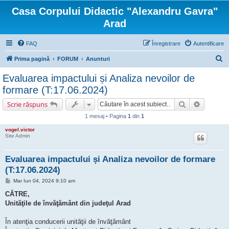
Casa Corpului Didactic "Alexandru Gavra"
Arad
FAQ
Înregistrare
Autentificare
C
Prima pagină
FORUM
Anunturi
ă
Evaluarea impactului și Analiza nevoilor de
u
formare (T:17.06.2024)
t
Căutare
Căutare 
Scrie răspuns
a
1 mesaj • Pagina
1
din
1
r
vogel.victor
e
Site Admin
Evaluarea impactului și Analiza nevoilor de formare
(T:17.06.2024)
M
Mar Iun 04, 2024 9:10 am
e
s
CĂTRE,
a
Unităţile de învăţământ din judeţul Arad
j
În atenţia conducerii unităţii de învăţământ