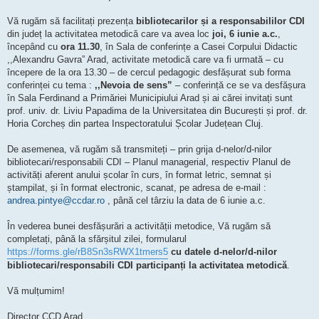
Vă rugăm să facilitați prezența
bibliotecarilor și a responsabililor CDI
din județ la activitatea metodică care va avea loc
joi, 6 iunie a.c.
,
începând cu
ora 11.30
, în Sala de conferințe a Casei Corpului Didactic
,,Alexandru Gavra” Arad, activitate metodică care va fi urmată – cu
începere de la ora 13.30 – de cercul pedagogic desfășurat sub forma
conferinței cu tema :
,,Nevoia de sens”
– conferință ce se va desfășura
în Sala Ferdinand a Primăriei Municipiului Arad și ai cărei invitați sunt
prof. univ. dr. Liviu Papadima de la Universitatea din București și prof. dr.
Horia Corcheș din partea Inspectoratului Școlar Județean Cluj.
De asemenea, vă rugăm să transmiteți – prin grija d-nelor/d-nilor
bibliotecari/responsabili CDI – Planul managerial, respectiv Planul de
activități aferent anului școlar în curs, în format letric, semnat și
ștampilat, și în format electronic, scanat, pe adresa de e-mail :
andrea.pintye@ccdar.ro
, până cel târziu la data de 6 iunie a.c.
În vederea bunei desfășurări a activității metodice, Vă rugăm să
completați, până la sfărșitul zilei, formularul
https://forms.gle/rB8Sn3sRWX1tmers5
cu datele d-nelor/d-nilor
bibliotecari/responsabili CDI participanți la activitatea metodică
.
Vă mulțumim!
Director CCD Arad,