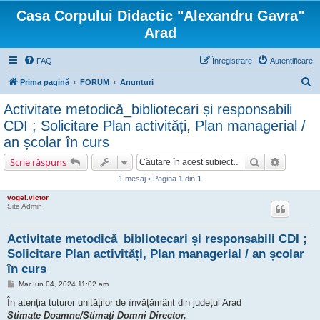
Casa Corpului Didactic "Alexandru Gavra"
Arad
FAQ
Înregistrare
Autentificare
C
Prima pagină
FORUM
Anunturi
ă
Activitate metodică_bibliotecari și responsabili
u
CDI ; Solicitare Plan activități, Plan managerial /
t
an școlar în curs
a
Căutare
Căutare 
Scrie răspuns
r
1 mesaj • Pagina
1
din
1
e
vogel.victor
Site Admin
Activitate metodică_bibliotecari și responsabili CDI ;
Solicitare Plan activități, Plan managerial / an școlar
în curs
M
Mar Iun 04, 2024 11:02 am
e
s
În atenția tuturor unităților de învățământ din județul Arad
a
Stimate Doamne/Stimați Domni Director,
j