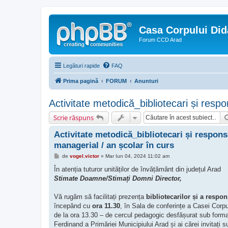
Casa Corpului Did
Forum CCD Arad
Legături rapide
FAQ
Prima pagină
FORUM
Anunturi
Activitate metodică_bibliotecari și respon
Scrie răspuns
Activitate metodică_bibliotecari și responsab
managerial / an școlar în curs
M
de
vogel.victor
»
Mar Iun 04, 2024 11:02 am
e
s
În atenția tuturor unităților de învățământ din județul Arad
a
Stimate Doamne/Stimați Domni Director,
j
Vă rugăm să facilitați prezența
bibliotecarilor și a respon
începând cu
ora 11.30
, în Sala de conferințe a Casei Corp
de la ora 13.30 – de cercul pedagogic desfășurat sub forma
Ferdinand a Primăriei Municipiului Arad și ai cărei invitați s