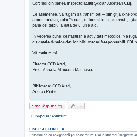
Corcheș din partea Inspectoratului Școlar Județean Cluj.
De asemenea, vă rugăm să transmiteți – prin grija d-nelor/d-
aferent anului școlar în curs, în format letric, semnat și șt
până cel târziu la data de 6 iunie a.c.
În vederea bunei desfășurări a activității metodice, Vă rugă
cu datele d-nelor/d-nilor bibliotecari/responsabili CDI p
Vă mulțumim!
Director CCD Arad,
Prof. Marcela Minodora Marinescu
Bibliotecar CCD Arad,
Andrea Pintye
Scrie răspuns
Înapoi la “Anunturi”
CINE ESTE CONECTAT
Utilizatori ce ce navighează pe acest forum: Niciun utilizator înregistrat și 