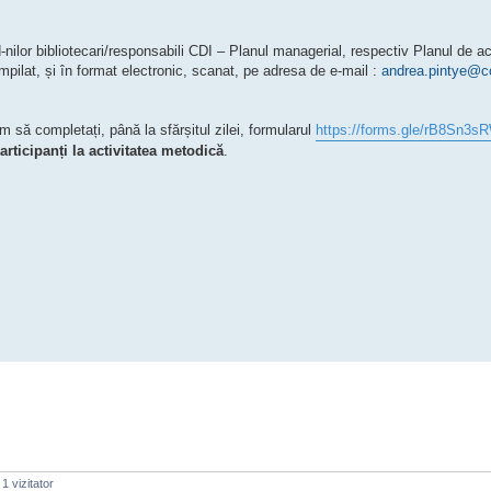
nilor bibliotecari/responsabili CDI – Planul managerial, respectiv Planul de act
ampilat, și în format electronic, scanat, pe adresa de e-mail :
andrea.pintye@cc
m să completați, până la sfărșitul zilei, formularul
https://forms.gle/rB8Sn3
articipanți la activitatea metodică
.
1 vizitator