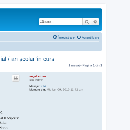
Căutare
Căutare avansată
Înregistrare
Autentificare
ial / an școlar în curs
1 mesaj • Pagina
1
din
1
vogel.victor
Site Admin
Mesaje:
214
Membru din:
Mie Ian 06, 2010 11:42 am
.c.
,
 cu începere
Sala
Horia