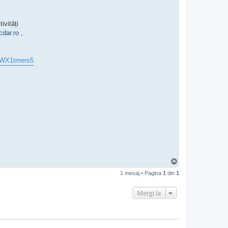
ivități
dar.ro
,
sRWX1tmers5
S
u
1 mesaj • Pagina
1
din
1
s
Mergi la