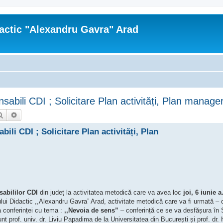
actic "Alexandru Gavra" Arad
sabili CDI ; Solicitare Plan activități, Plan manager
Căutare
Căutare avansată
ili CDI ; Solicitare Plan activități, Plan
sabililor CDI
din județ la activitatea metodică care va avea loc
joi, 6 iunie a
ului Didactic ,,Alexandru Gavra” Arad, activitate metodică care va fi urmată –
 conferinței cu tema :
,,Nevoia de sens”
– conferință ce se va desfășura în 
unt prof. univ. dr. Liviu Papadima de la Universitatea din București și prof. dr. 