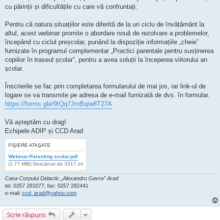
cu părinții și dificultățile cu care vă confruntați.
Pentru că natura situațiilor este diferită de la un ciclu de învățământ la
altul, acest webinar promite o abordare nouă de rezolvare a problemelor,
începând cu ciclul preșcolar, punând la dispoziție informațiile „cheie”
furnizate în programul complementar „Practici parentale pentru susținerea
copiilor în traseul școlar”, pentru a avea soluții la începerea viitorului an
școlar.
Înscrierile se fac prin completarea formularului de mai jos, iar link-ul de
logare se va transmite pe adresa de e-mail furnizată de dvs. în formular.
https://forms.gle/9tQq7JrnBqiw8T27A
Vă așteptăm cu drag!
Echipele ADIP și CCD Arad
FIŞIERE ATAŞATE
Webinar-Parenting scolar.pdf
(1.77 MiB) Descărcat de 3317 ori
Casa Corpului Didactic „Alexandru Gavra” Arad
tel. 0257 281077, fax: 0257 282441
e-mail:
ccd_arad@yahoo.com
Scrie răspuns