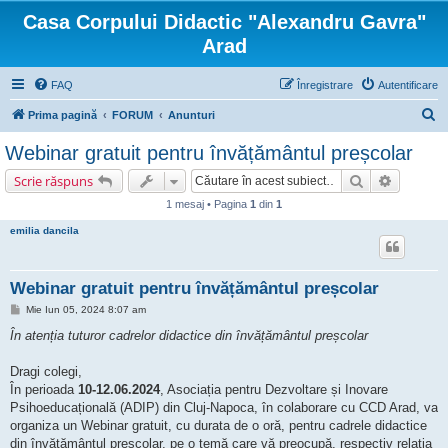
Casa Corpului Didactic "Alexandru Gavra"
Arad
FAQ
Înregistrare
Autentificare
C
Prima pagină
FORUM
Anunturi
ă
Webinar gratuit pentru învățământul preșcolar
u
Căutare
Căutare 
Scrie răspuns
t
1 mesaj • Pagina
1
din
1
a
emilia dancila
r
e
Webinar gratuit pentru învățământul preșcolar
M
Mie Iun 05, 2024 8:07 am
e
s
În atenția tuturor cadrelor didactice din învățământul preșcolar
a
j
Dragi colegi,
În perioada
10-12.06.2024
, Asociația pentru Dezvoltare și Inovare
Psihoeducațională (ADIP) din Cluj-Napoca, în colaborare cu CCD Arad, va
organiza un Webinar gratuit, cu durata de o oră, pentru cadrele didactice
din învățământul preșcolar, pe o temă care vă preocupă, respectiv relația