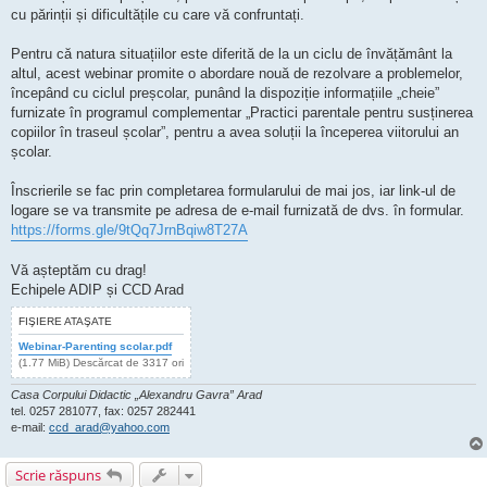
cu părinții și dificultățile cu care vă confruntați.
Pentru că natura situațiilor este diferită de la un ciclu de învățământ la
altul, acest webinar promite o abordare nouă de rezolvare a problemelor,
începând cu ciclul preșcolar, punând la dispoziție informațiile „cheie”
furnizate în programul complementar „Practici parentale pentru susținerea
copiilor în traseul școlar”, pentru a avea soluții la începerea viitorului an
școlar.
Înscrierile se fac prin completarea formularului de mai jos, iar link-ul de
logare se va transmite pe adresa de e-mail furnizată de dvs. în formular.
https://forms.gle/9tQq7JrnBqiw8T27A
Vă așteptăm cu drag!
Echipele ADIP și CCD Arad
FIŞIERE ATAŞATE
Webinar-Parenting scolar.pdf
(1.77 MiB) Descărcat de 3317 ori
Casa Corpului Didactic „Alexandru Gavra” Arad
tel. 0257 281077, fax: 0257 282441
e-mail:
ccd_arad@yahoo.com
Scrie răspuns