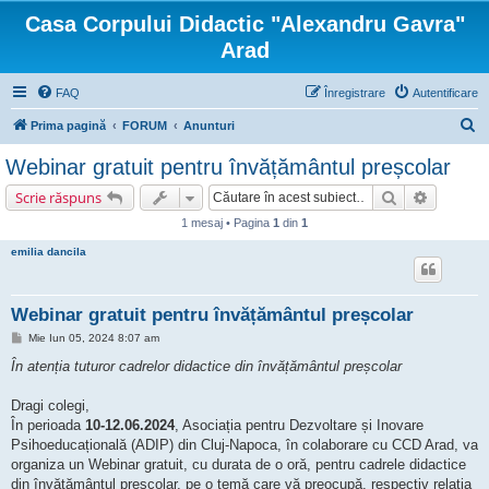
Casa Corpului Didactic "Alexandru Gavra"
Arad
FAQ
Înregistrare
Autentificare
C
Prima pagină
FORUM
Anunturi
ă
Webinar gratuit pentru învățământul preșcolar
u
Căutare
Căutare 
Scrie răspuns
t
1 mesaj • Pagina
1
din
1
a
emilia dancila
r
e
Webinar gratuit pentru învățământul preșcolar
M
Mie Iun 05, 2024 8:07 am
e
s
În atenția tuturor cadrelor didactice din învățământul preșcolar
a
j
Dragi colegi,
În perioada
10-12.06.2024
, Asociația pentru Dezvoltare și Inovare
Psihoeducațională (ADIP) din Cluj-Napoca, în colaborare cu CCD Arad, va
organiza un Webinar gratuit, cu durata de o oră, pentru cadrele didactice
din învățământul preșcolar, pe o temă care vă preocupă, respectiv relația