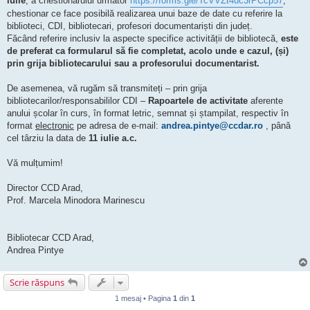
iulie
, a chestionarului următor
https://forms.gle/TcVVZt4uc3rPCcp57
,
chestionar ce face posibilă realizarea unui baze de date cu referire la
biblioteci, CDI, bibliotecari, profesori documentariști din județ.
Făcând referire inclusiv la aspecte specifice activității de bibliotecă,
este
de preferat ca formularul să fie completat, acolo unde e cazul, (și)
prin grija bibliotecarului sau a profesorului documentarist.
De asemenea, vă rugăm să transmiteți – prin grija
bibliotecarilor/responsabililor CDI –
Rapoartele de activitate
aferente
anului școlar în curs, în format letric, semnat și ștampilat, respectiv în
format
electronic
pe adresa de e-mail:
andrea.pintye@ccdar.ro
, până
cel târziu la data de
11 iulie a.c.
Vă mulțumim!
Director CCD Arad,
Prof. Marcela Minodora Marinescu
Bibliotecar CCD Arad,
Andrea Pintye
Scrie răspuns
1 mesaj • Pagina
1
din
1