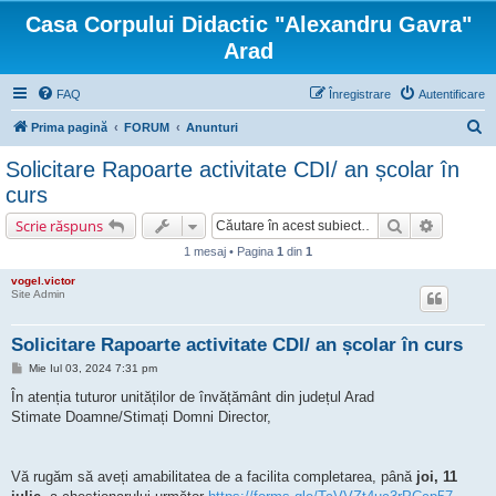
Casa Corpului Didactic "Alexandru Gavra"
Arad
FAQ
Înregistrare
Autentificare
C
Prima pagină
FORUM
Anunturi
ă
Solicitare Rapoarte activitate CDI/ an școlar în
u
curs
t
Căutare
Căutare 
Scrie răspuns
a
1 mesaj • Pagina
1
din
1
r
vogel.victor
e
Site Admin
Solicitare Rapoarte activitate CDI/ an școlar în curs
M
Mie Iul 03, 2024 7:31 pm
e
s
În atenția tuturor unităților de învățământ din județul Arad
a
Stimate Doamne/Stimați Domni Director,
j
Vă rugăm să aveți amabilitatea de a facilita completarea, până
joi, 11