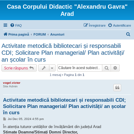
Casa Corpului Didactic "Alexandru Gavra"
Arad
FAQ
Înregistrare
Autentificare
C
Prima pagină
FORUM
Anunturi
ă
Activitate metodică bibliotecari și responsabili
u
CDI; Solicitare Plan managerial/ Plan activități/
t
an școlar în curs
a
Căutare
Căutare 
Scrie răspuns
r
1 mesaj • Pagina
1
din
1
e
vogel.victor
Site Admin
Activitate metodică bibliotecari și responsabili CDI;
Solicitare Plan managerial/ Plan activități/ an școlar
în curs
M
Joi Dec 05, 2024 4:55 pm
e
s
În atenția tuturor unităților de învățământ din județul Arad
a
Stimate Doamne/Stimați Domni Director,
j