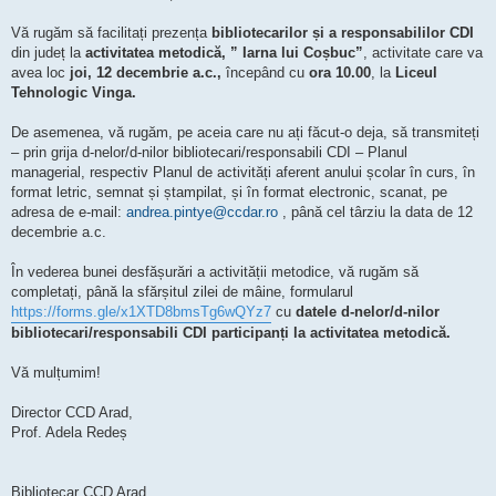
Vă rugăm să facilitați prezența
bibliotecarilor și a responsabililor CDI
din județ la
activitatea metodică, ” Iarna lui Coșbuc”
, activitate care va
avea loc
joi, 12 decembrie a.c.,
începând cu
ora 10.00
, la
Liceul
Tehnologic Vinga.
De asemenea, vă rugăm, pe aceia care nu ați făcut-o deja, să transmiteți
– prin grija d-nelor/d-nilor bibliotecari/responsabili CDI – Planul
managerial, respectiv Planul de activități aferent anului școlar în curs, în
format letric, semnat și ștampilat, și în format electronic, scanat, pe
adresa de e-mail:
andrea.pintye@ccdar.ro
, până cel târziu la data de 12
decembrie a.c.
În vederea bunei desfășurări a activității metodice, vă rugăm să
completați, până la sfărșitul zilei de mâine, formularul
https://forms.gle/x1XTD8bmsTg6wQYz7
cu
datele d-nelor/d-nilor
bibliotecari/responsabili CDI participanți la activitatea metodică.
Vă mulțumim!
Director CCD Arad,
Prof. Adela Redeș
Bibliotecar CCD Arad,