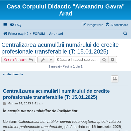
Casa Corpului Didactic "Alexandru Gavra"
Arad
FAQ
Înregistrare
Autentificare
C
Prima pagină
FORUM
Anunturi
ă
Centralizarea acumulării numărului de credite
u
profesionale transferabile (T: 15.01.2025)
t
Căutare
Căutare 
Scrie răspuns
a
1 mesaj • Pagina
1
din
1
r
emilia dancila
e
Centralizarea acumulării numărului de credite
profesionale transferabile (T: 15.01.2025)
M
Mar Ian 14, 2025 9:41 am
e
s
În atenția tuturor unităților de învățământ
a
j
Conform
Calendarului activităților privind recunoaşterea şi echivalarea
creditelor profesionale transferabile
, până la data de
15 ianuarie 2025
,