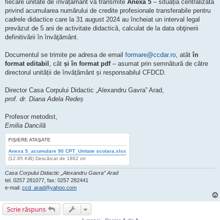
fiecare unitate de învățământ va transmite
Anexa 5
– situația centralizată
privind acumularea numărului de credite profesionale transferabile pentru
cadrele didactice care la 31 august 2024 au încheiat un interval legal
prevăzut de 5 ani de activitate didactică, calculat de la data obţinerii
definitivării în învăţământ.
Documentul se trimite pe adresa de email
formare@ccdar.ro
, atât
în
format editabil
, cât
și în format pdf
– asumat prin semnătură de către
directorul unității de învățământ și responsabilul CFDCD.
Director Casa Corpului Didactic „Alexandru Gavra” Arad,
prof. dr. Diana Adela Redeș
Profesor metodist,
Emilia Dancilă
FIŞIERE ATAŞATE
Anexa 5_acumulare 90 CPT_Unitate scolara.xlsx
(12.85 KiB) Descărcat de 1862 ori
Casa Corpului Didactic „Alexandru Gavra” Arad
tel. 0257 281077, fax: 0257 282441
e-mail:
ccd_arad@yahoo.com
Scrie răspuns