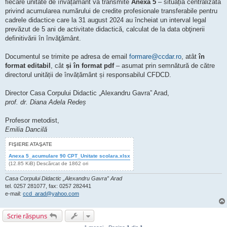
fiecare unitate de învățământ va transmite
Anexa 5
– situația centralizată
privind acumularea numărului de credite profesionale transferabile pentru
cadrele didactice care la 31 august 2024 au încheiat un interval legal
prevăzut de 5 ani de activitate didactică, calculat de la data obţinerii
definitivării în învăţământ.
Documentul se trimite pe adresa de email
formare@ccdar.ro
, atât
în
format editabil
, cât
și în format pdf
– asumat prin semnătură de către
directorul unității de învățământ și responsabilul CFDCD.
Director Casa Corpului Didactic „Alexandru Gavra” Arad,
prof. dr. Diana Adela Redeș
Profesor metodist,
Emilia Dancilă
FIŞIERE ATAŞATE
Anexa 5_acumulare 90 CPT_Unitate scolara.xlsx
(12.85 KiB) Descărcat de 1862 ori
Casa Corpului Didactic „Alexandru Gavra” Arad
tel. 0257 281077, fax: 0257 282441
e-mail:
ccd_arad@yahoo.com
Scrie răspuns