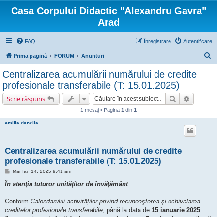
Casa Corpului Didactic "Alexandru Gavra"
Arad
FAQ
Înregistrare
Autentificare
C
Prima pagină
FORUM
Anunturi
ă
Centralizarea acumulării numărului de credite
u
profesionale transferabile (T: 15.01.2025)
t
Căutare
Căutare 
Scrie răspuns
a
1 mesaj • Pagina
1
din
1
r
emilia dancila
e
Centralizarea acumulării numărului de credite
profesionale transferabile (T: 15.01.2025)
M
Mar Ian 14, 2025 9:41 am
e
s
În atenția tuturor unităților de învățământ
a
j
Conform
Calendarului activităților privind recunoaşterea şi echivalarea
creditelor profesionale transferabile
, până la data de
15 ianuarie 2025
,