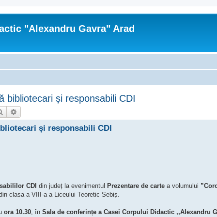
actic "Alexandru Gavra" Arad
 bibliotecari și responsabili CDI
Căutare
Căutare avansată
bliotecari și responsabili CDI
sabililor CDI
din județ la evenimentul
Prezentare de carte
a volumului
”Cor
din clasa a VIII-a a Liceului Teoretic Sebiș.
cu
ora 10.30
, în
Sala de conferințe a Casei Corpului Didactic ,,Alexandru 