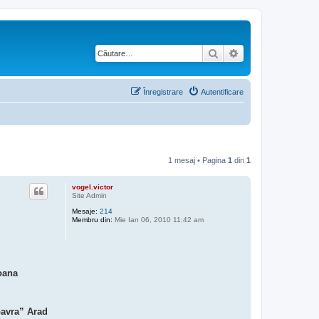
Căutare
Căutare avansată
Înregistrare
Autentificare
1 mesaj • Pagina
1
din
1
vogel.victor
Site Admin
Mesaje:
214
Membru din:
Mie Ian 06, 2010 11:42 am
oana
Gavra” Arad