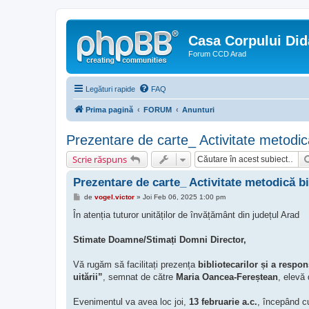
Casa Corpului Did
Forum CCD Arad
Legături rapide
FAQ
Prima pagină
FORUM
Anunturi
Prezentare de carte_ Activitate metodică
Scrie răspuns
Prezentare de carte_ Activitate metodică bi
M
de
vogel.victor
»
Joi Feb 06, 2025 1:00 pm
e
s
În atenția tuturor unităților de învățământ din județul Arad
a
j
Stimate Doamne/Stimați Domni Director,
Vă rugăm să facilitați prezența
bibliotecarilor și a respon
uitării”
, semnat de către
Maria Oancea-Fereștean
, elevă 
Evenimentul va avea loc joi,
13 februarie a.c.
, începând 