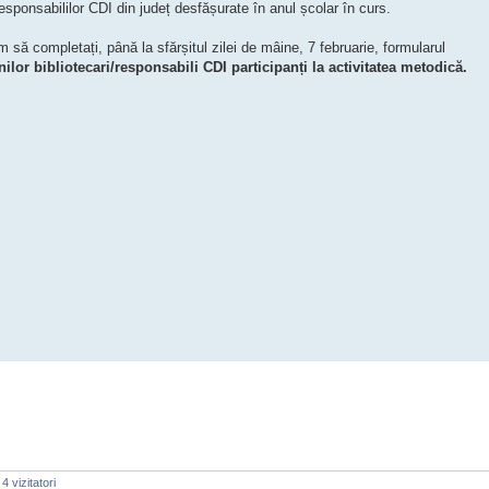
 responsabililor CDI din județ desfășurate în anul școlar în curs.
 să completați, până la sfărșitul zilei de mâine, 7 februarie, formularul
nilor bibliotecari/responsabili CDI participanți la activitatea metodică.
4 vizitatori