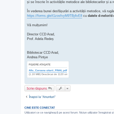
și se înscrie în activitățile metodice ale bibliotecarilor și a
În vederea bunei desfășurări a activității metodice, vă rugăm
https://forms.gle/t1zosfvyM9TBj4vE8
cu
datele d-nelor/d-
Vă mulțumim!
Director CCD Arad,
Prof. Adela Redeș
Bibliotecar CCD Arad,
Andrea Pintye
FIŞIERE ATAŞATE
Afis_Coroana uitarii_FINAL.pdf
(1.16 MiB) Descărcat de 1120 ori
Scrie răspuns
Înapoi la “Anunturi”
CINE ESTE CONECTAT
Utilizatori ce ce navighează pe acest forum: Niciun utilizator înregistrat și 