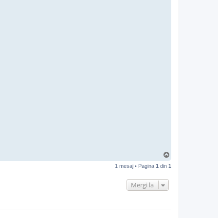
S
u
1 mesaj • Pagina
1
din
1
s
Mergi la