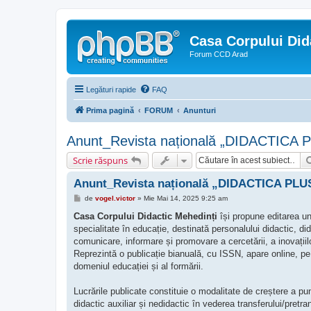
Casa Corpului Did
Forum CCD Arad
Legături rapide
FAQ
Prima pagină
FORUM
Anunturi
Anunt_Revista națională „DIDACTICA P
Scrie răspuns
Anunt_Revista națională „DIDACTICA PLUS
M
de
vogel.victor
»
Mie Mai 14, 2025 9:25 am
e
s
Casa Corpului Didactic Mehedinți
își propune editarea u
a
specialitate în educație, destinată personalului didactic, d
j
comunicare, informare și promovare a cercetării, a inovații
Reprezintă o publicație bianuală, cu ISSN, apare online, pe 
domeniul educației și al formării.
Lucrările publicate constituie o modalitate de creștere a punc
didactic auxiliar și nedidactic în vederea transferului/pretra