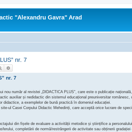
actic "Alexandru Gavra" Arad
LUS” nr. 7
Căutare
Căutare avansată
” nr. 7
nui nou număr al revistei „DIDACTICA PLUS", care este o publicație națională
idactic auxiliar și nedidactic din sistemul educațional preuniversitar românesc,
lor didactice, a exemplelor de bună practică în domeniul educației.
site-ul Casei Corpului Didactic Mehedinți, care acceptă orice lucrare de specia
tajului din fișele de evaluare a activității metodice și științifice a personalului
nsferului, completării de normă/restrângerii de activitate sau obținerii gradației