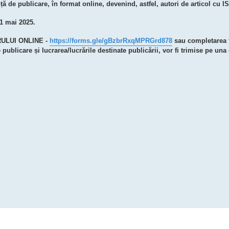
ță de publicare, în format online, devenind, astfel, autori de articol cu I
1 mai 2025.
RULUI ONLINE -
https://forms.gle/gBzbrRxqMPRGrd878
sau completarea 
ublicare și lucrarea/lucrările destinate publicării, vor fi trimise pe una