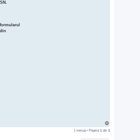
SSN.
formularul
 din
S
u
1 mesaj • Pagina
1
din
1
s