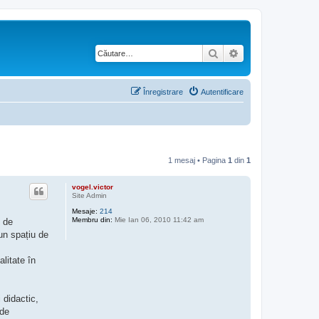
Căutare
Căutare avansată
Înregistrare
Autentificare
1 mesaj • Pagina
1
din
1
vogel.victor
Site Admin
Mesaje:
214
Membru din:
Mie Ian 06, 2010 11:42 am
, de
 un spațiu de
litate în
 didactic,
 de