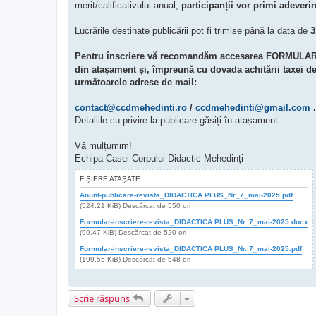
merit/calificativului anual,
participanții vor primi adeverin
Lucrările destinate publicării pot fi trimise până la data de
3
Pentru înscriere vă recomandăm accesarea FORMULA
din atașament și, împreună cu dovada achitării taxei de p
următoarele adrese de mail:
contact@ccdmehedinti.ro
/
ccdmehedinti@gmail.com
.
Detaliile cu privire la publicare găsiți în atașament.
Vă mulțumim!
Echipa Casei Corpului Didactic Mehedinți
FIŞIERE ATAŞATE
Anunt-publicare-revista_DIDACTICA PLUS_Nr_7_mai-2025.pdf
(524.21 KiB) Descărcat de 550 ori
Formular-inscriere-revista_DIDACTICA PLUS_Nr. 7_mai-2025.docx
(99.47 KiB) Descărcat de 520 ori
Formular-inscriere-revista_DIDACTICA PLUS_Nr. 7_mai-2025.pdf
(199.55 KiB) Descărcat de 548 ori
Scrie răspuns