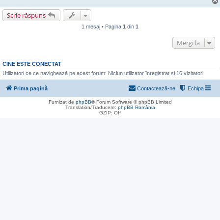
Scrie răspuns
1 mesaj • Pagina
1
din
1
Mergi la
CINE ESTE CONECTAT
Utilizatori ce ce navighează pe acest forum: Niciun utilizator înregistrat și 16 vizitatori
Prima pagină
Contactează-ne
Echipa
Furnizat de
phpBB
® Forum Software © phpBB Limited
Translation/Traducere:
phpBB România
GZIP: Off