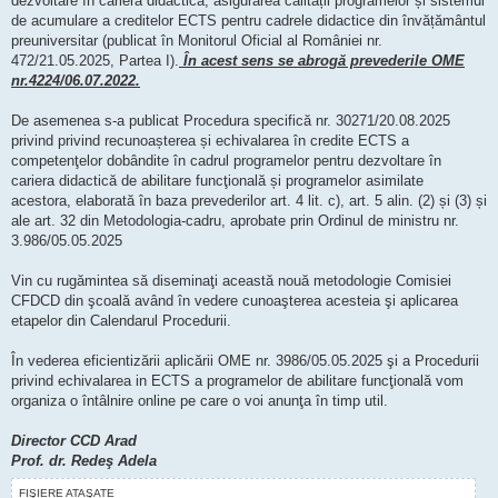
dezvoltare în cariera didactică, asigurarea calității programelor și sistemul
de acumulare a creditelor ECTS pentru cadrele didactice din învățământul
preuniversitar (publicat în Monitorul Oficial al României nr.
472/21.05.2025, Partea I).
În acest sens se abrogă prevederile OME
nr.4224/06.07.2022.
De asemenea s-a publicat Procedura specifică nr. 30271/20.08.2025
privind privind recunoașterea și echivalarea în credite ECTS a
competenţelor dobândite în cadrul programelor pentru dezvoltare în
cariera didactică de abilitare funcţională și programelor asimilate
acestora, elaborată în baza prevederilor art. 4 lit. c), art. 5 alin. (2) și (3) și
ale art. 32 din Metodologia-cadru, aprobate prin Ordinul de ministru nr.
3.986/05.05.2025
Vin cu rugămintea să diseminaţi această nouă metodologie Comisiei
CFDCD din şcoală având în vedere cunoaşterea acesteia şi aplicarea
etapelor din Calendarul Procedurii.
În vederea eficientizării aplicării OME nr. 3986/05.05.2025 şi a Procedurii
privind echivalarea in ECTS a programelor de abilitare funcţională vom
organiza o întâlnire online pe care o voi anunţa în timp util.
Director CCD Arad
Prof. dr. Redeş Adela
FIŞIERE ATAŞATE