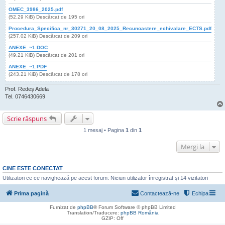
OMEC_3986_2025.pdf
(52.29 KiB) Descărcat de 195 ori
Procedura_Specifica_nr_30271_20_08_2025_Recunoastere_echivalare_ECTS.pdf
(257.02 KiB) Descărcat de 209 ori
ANEXE_~1.DOC
(49.21 KiB) Descărcat de 201 ori
ANEXE_~1.PDF
(243.21 KiB) Descărcat de 178 ori
Prof. Redeș Adela
Tel. 0746430669
Scrie răspuns
1 mesaj • Pagina
1
din
1
Mergi la
CINE ESTE CONECTAT
Utilizatori ce ce navighează pe acest forum: Niciun utilizator înregistrat și 14 vizitatori
Prima pagină
Contactează-ne
Echipa
Furnizat de
phpBB
® Forum Software © phpBB Limited
Translation/Traducere:
phpBB România
GZIP: Off