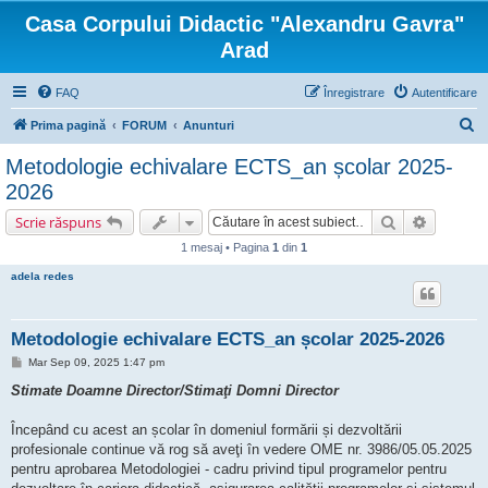
Casa Corpului Didactic "Alexandru Gavra"
Arad
FAQ
Înregistrare
Autentificare
C
Prima pagină
FORUM
Anunturi
ă
Metodologie echivalare ECTS_an școlar 2025-
u
2026
t
Căutare
Căutare 
Scrie răspuns
a
1 mesaj • Pagina
1
din
1
r
adela redes
e
Metodologie echivalare ECTS_an școlar 2025-2026
M
Mar Sep 09, 2025 1:47 pm
e
s
Stimate Doamne Director/Stimaţi Domni Director
a
j
Începând cu acest an școlar în domeniul formării și dezvoltării
profesionale continue vă rog să aveţi în vedere OME nr. 3986/05.05.2025
pentru aprobarea Metodologiei - cadru privind tipul programelor pentru