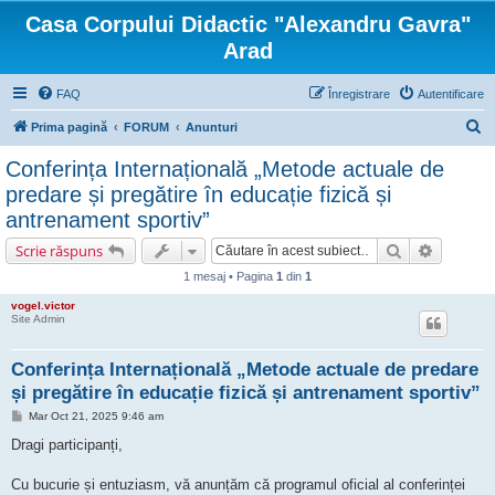
Casa Corpului Didactic "Alexandru Gavra"
Arad
FAQ
Înregistrare
Autentificare
C
Prima pagină
FORUM
Anunturi
ă
Conferința Internațională „Metode actuale de
u
predare și pregătire în educație fizică și
t
antrenament sportiv”
a
Căutare
Căutare 
Scrie răspuns
r
1 mesaj • Pagina
1
din
1
e
vogel.victor
Site Admin
Conferința Internațională „Metode actuale de predare
și pregătire în educație fizică și antrenament sportiv”
M
Mar Oct 21, 2025 9:46 am
e
s
Dragi participanți,
a
j
Cu bucurie și entuziasm, vă anunțăm că programul oficial al conferinței