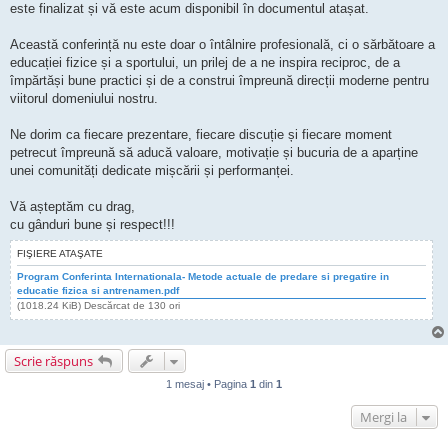
este finalizat și vă este acum disponibil în documentul atașat.
Această conferință nu este doar o întâlnire profesională, ci o sărbătoare a
educației fizice și a sportului, un prilej de a ne inspira reciproc, de a
împărtăși bune practici și de a construi împreună direcții moderne pentru
viitorul domeniului nostru.
Ne dorim ca fiecare prezentare, fiecare discuție și fiecare moment
petrecut împreună să aducă valoare, motivație și bucuria de a aparține
unei comunități dedicate mișcării și performanței.
Vă așteptăm cu drag,
cu gânduri bune și respect!!!
FIŞIERE ATAŞATE
Program Conferinta Internationala- Metode actuale de predare si pregatire in
educatie fizica si antrenamen.pdf
(1018.24 KiB) Descărcat de 130 ori
Scrie răspuns
1 mesaj • Pagina
1
din
1
Mergi la