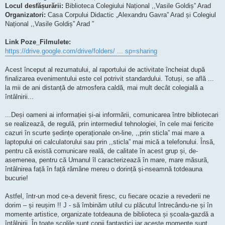
Locul desfășurării:
Biblioteca Colegiului Național ,,Vasile Goldiș” Arad
Organizatori:
Casa Corpului Didactic „Alexandru Gavra” Arad și Colegiul
Național ,,Vasile Goldiș” Arad ”
Link Poze_Filmulete:
https://drive.google.com/drive/folders/ ... sp=sharing
Acest început al rezumatului, al raportului de activitate încheiat după
finalizarea evenimentului este cel potrivit standardului. Totuși, se află ...
la mii de ani distanță de atmosfera caldă, mai mult decât colegială a
întâlnirii...
...Deși oameni ai informației și-ai informării, comunicarea între bibliotecari
se realizează, de regulă, prin intermediul tehnologiei, în cele mai fericite
cazuri în scurte ședințe operaționale on-line, ,,prin sticla” mai mare a
laptopului ori calculatorului sau prin ,,sticla” mai mică a telefonului. Însă,
pentru că există comunicare reală, de calitate în acest grup și, de-
asemenea, pentru că Umanul îl caracterizează în mare, mare măsură,
întâlnirea față în față rămâne mereu o dorință și-nseamnă totdeauna
bucurie!
Astfel, într-un mod ce-a devenit firesc, cu fiecare ocazie a revederii ne
dorim – și reușim !! J - să îmbinăm utilul cu plăcutul întrecându-ne și în
momente artistice, organizate totdeauna de biblioteca și școala-gazdă a
întâlnirii. În toate școlile sunt copii fantastici iar aceste momente sunt