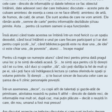
cele care - dincolo de informațiile și datele tehnice ce fac obiectul
întâlnirii, date adeseori seci dar care trebuiesc discutate – aceste pete de
culoare amintesc de esența a ceea ce ne face diferiți: amintesc de artă,
de frumos, de cald, de uman. Ele sunt acelea de care ne vom aminti. Ele
rămân acele ,,semne de carte” pentru informațiile dezbătute și/sau
primite. Asta ... pentru că suntem oameni si-așa funcționăm.
Însă atunci când toate acestea se îmbină într-un mod fericit cu un spațiu
deosebit, când locul întâlnirii e unul pe care fiecare participant și l-ar dori
pentru copiii școlii ,,lui”, când biblioteca-gazdă este nu doar una ,,de idei”
ci este chiar una ,,de poveste” , atunci ... începe magia!
Pentru că magie se numește atunci’ când treci pentru prima dată pragul
unui loc și te simți de-odată acasă. Și ...te simți așa pentru că îți dorești
să-l iei cu tine, să-l duci și copiilor ,,tăi”, să-i poți răsfăța la fel de mult și
pe ei, să-i poți face să îndrăgească lectura și cartea oferindu-le spații și
volume potrivite. Îți dorești ... și te bucuri sincer de bucuria celor care au
șansa de-a fi zilnic personajele poveștii.
Într-un asemenea ,,decor”, cu copii atît de talentați și gazde-atât de
primitoare, ativitatea noastră nu putea fi altfel – dincolo de datele reci, de
informațiile mai mult ori, după caz, mai puțin plăcute – decât o reușită în
care, din nou, umanul a fost mai presus!
Am discutat aspecte ce trebuiau discutate și care sunt inclusiv despre