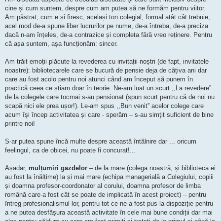
cine și cum suntem, despre cum am putea să ne formăm pentru viitor.
Am păstrat, cum e și firesc, același ton colegial, formal atât cât trebuie,
acel mod de-a spune liber lucrurilor pe nume, de-a întreba, de-a preciza
dacă n-am înțeles, de-a contrazice și completa fără vreo reținere. Pentru
că așa suntem, așa funcționăm: sincer.
Am trăit emoții plăcute la revederea cu invitații noștri (de fapt, invitatele
noastre): bibliotecarele care se bucură de pensie deja de câțiva ani dar
care au fost acolo pentru noi atunci când am început să punem în
practică ceea ce știam doar în teorie. Ne-am luat un scurt ,,La revedere”
de la colegele care tocmai s-au pensionat (spun scurt pentru că de noi nu
scapă nici ele prea ușor!). Le-am spus ,,Bun venit” acelor colege care
acum își încep activitatea și care - sperăm – s-au simțit suficient de bine
printre noi!
S-ar putea spune încă multe despre această întâlnire dar ... oricum
feelingul, ca de obicei, nu poate fi concurat!...
Așadar,
mulțumiri gazdelor
– de la mare (colega noastră, și biblioteca ei
au fost la înălțime) la și mai mare (echipa managerială a Colegiului, copiii
și doamna profesor-coordonator al corului, doamna profesor de limba
română care-a fost cât se poate de implicată în acest proiect) – pentru
întreg profesionalismul lor, pentru tot ce ne-a fost pus la dispoziție pentru
a ne putea desfășura această activitate în cele mai bune condiții dar mai