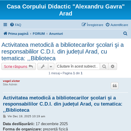
Casa Corpului Didactic "Alexandru Gavra"
Arad
FAQ
Înregistrare
Autentificare
C
Prima pagină
FORUM
Anunturi
ă
Activitatea metodică a bibliotecarilor şcolari şi a
u
responsabililor C.D.I. din județul Arad, cu
t
tematica: ,,Biblioteca
a
Căutare
Căutare 
Scrie răspuns
r
1 mesaj • Pagina
1
din
1
e
vogel.victor
Site Admin
Activitatea metodică a bibliotecarilor şcolari şi a
responsabililor C.D.I. din județul Arad, cu tematica:
,,Biblioteca
M
Vin Dec 19, 2025 10:19 am
e
s
Data desfășurării:
17 decembrie 2025
a
Forma de organizare:
prezență fizică
j