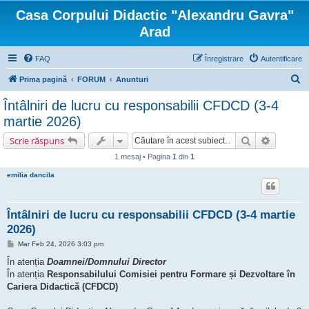
Casa Corpului Didactic "Alexandru Gavra"
Arad
FAQ
Înregistrare
Autentificare
C
Prima pagină
FORUM
Anunturi
ă
Întâlniri de lucru cu responsabilii CFDCD (3-4
u
martie 2026)
t
Căutare
Căutare 
Scrie răspuns
a
1 mesaj • Pagina
1
din
1
r
emilia dancila
e
Întâlniri de lucru cu responsabilii CFDCD (3-4 martie
2026)
M
Mar Feb 24, 2026 3:03 pm
e
s
În atenția
Doamnei/Domnului Director
a
În atenția
Responsabilului Comisiei pentru Formare și Dezvoltare în
j
Cariera Didactică (CFDCD)