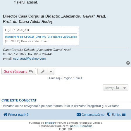
fișierul atașat.
Director Casa Corpului Didactic „Alexandru Gavra” Arad,
Prof. dr. Diana Adela Redeș
FIŞIERE ATAŞATE
Intalniri resp CFDCD_unit inv_3-4 martie 2026.xlsx
(63.78 KiB) Descărcat de 83 ori
Casa Corpului Didactic „Alexandru Gavra” Arad
tel. 0257 281077, fax: 0257 282441
e-mail:
ccd_arad@yahoo.com
Scrie răspuns
1 mesaj • Pagina
1
din
1
Mergi la
CINE ESTE CONECTAT
Utilizatori ce ce navighează pe acest forum: Niciun utilizator înregistrat și 4 vizitatori
Prima pagină
Contactează-ne
Echipa
Furnizat de
phpBB
® Forum Software © phpBB Limited
Translation/Traducere:
phpBB România
GZIP: Off