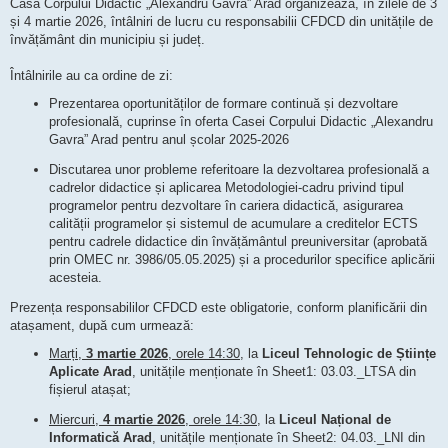
Casa Corpului Didactic „Alexandru Gavra” Arad organizează, în zilele de 3
și 4 martie 2026, întâlniri de lucru cu responsabilii CFDCD din unitățile de
învățământ din municipiu și județ.
Întâlnirile au ca ordine de zi:
Prezentarea oportunităților de formare continuă și dezvoltare
profesională, cuprinse în oferta Casei Corpului Didactic „Alexandru
Gavra” Arad pentru anul școlar 2025-2026
Discutarea unor probleme referitoare la dezvoltarea profesională a
cadrelor didactice și aplicarea Metodologiei-cadru privind tipul
programelor pentru dezvoltare în cariera didactică, asigurarea
calității programelor și sistemul de acumulare a creditelor ECTS
pentru cadrele didactice din învățământul preuniversitar (aprobată
prin OMEC nr. 3986/05.05.2025) și a procedurilor specifice aplicării
acesteia.
Prezența responsabililor CFDCD este obligatorie, conform planificării din
atașament, după cum urmează:
Marți,
3 martie 2026
, orele 14:30
, la
Liceul Tehnologic de Științe
Aplicate Arad
, unitățile menționate în Sheet1: 03.03._LTSA din
fișierul atașat;
Miercuri,
4 martie 2026
, orele 14:30
, la
Liceul Național de
Informatică Arad
, unitățile menționate în Sheet2: 04.03._LNI din