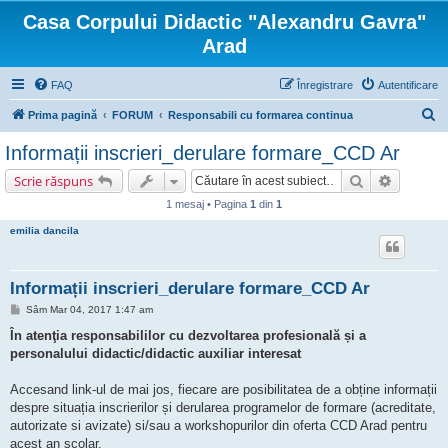
Casa Corpului Didactic "Alexandru Gavra"
Arad
FAQ
Înregistrare
Autentificare
C
Prima pagină
FORUM
Responsabili cu formarea continua
ă
Informații inscrieri_derulare formare_CCD Ar
u
Căutare
Căutare 
Scrie răspuns
t
1 mesaj • Pagina
1
din
1
a
emilia dancila
r
e
Informații inscrieri_derulare formare_CCD Ar
M
Sâm Mar 04, 2017 1:47 am
e
s
În atenţia responsabililor cu dezvoltarea profesională și a
a
personalului didactic/didactic auxiliar interesat
j
Accesand link-ul de mai jos, fiecare are posibilitatea de a obține informații
despre situația inscrierilor și derularea programelor de formare (acreditate,
autorizate si avizate) si/sau a workshopurilor din oferta CCD Arad pentru
acest an scolar.