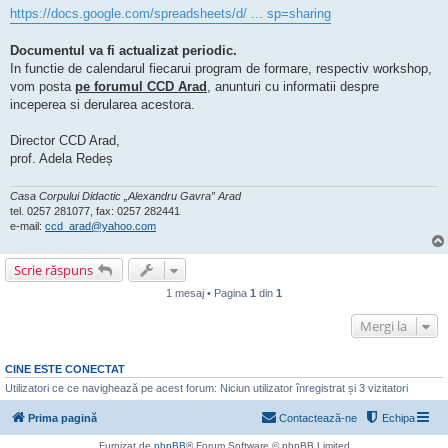
https://docs.google.com/spreadsheets/d/ ... sp=sharing
Documentul va fi actualizat periodic.
In functie de calendarul fiecarui program de formare, respectiv workshop,
vom posta
pe forumul CCD Arad
, anunturi cu informatii despre
inceperea si derularea acestora.
Director CCD Arad,
prof. Adela Redeș
Casa Corpului Didactic „Alexandru Gavra” Arad
tel. 0257 281077, fax: 0257 282441
e-mail:
ccd_arad@yahoo.com
Scrie răspuns
1 mesaj • Pagina
1
din
1
Mergi la
CINE ESTE CONECTAT
Utilizatori ce ce navighează pe acest forum: Niciun utilizator înregistrat și 3 vizitatori
Prima pagină
Contactează-ne
Echipa
Furnizat de
phpBB
® Forum Software © phpBB Limited