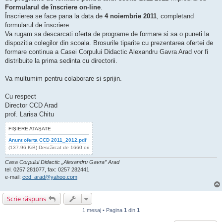
Formularul de înscriere on-line
.
Înscrierea se face pana la data de
4 noiembrie 2011
, completand
formularul de înscriere.
Va rugam sa descarcati oferta de programe de formare si sa o puneti la
dispozitia colegilor din scoala. Brosurile tiparite cu prezentarea ofertei de
formare continua a Casei Corpului Didactic Alexandru Gavra Arad vor fi
distribuite la prima sedinta cu directorii.
Va multumim pentru colaborare si sprijin.
Cu respect
Director CCD Arad
prof. Larisa Chitu
FIŞIERE ATAŞATE
Anunt oferta CCD 2011_2012.pdf
(137.96 KiB) Descărcat de 1660 ori
Casa Corpului Didactic „Alexandru Gavra” Arad
tel. 0257 281077, fax: 0257 282441
e-mail:
ccd_arad@yahoo.com
Scrie răspuns
1 mesaj • Pagina
1
din
1