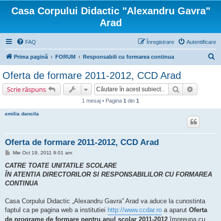
Casa Corpului Didactic "Alexandru Gavra"
Arad
FAQ
Înregistrare
Autentificare
C
Prima pagină
FORUM
Responsabili cu formarea continua
ă
Oferta de formare 2011-2012, CCD Arad
u
Căutare
Căutare 
Scrie răspuns
t
1 mesaj • Pagina
1
din
1
a
emilia dancila
r
e
Oferta de formare 2011-2012, CCD Arad
M
Mie Oct 19, 2011 9:01 am
e
s
CATRE TOATE UNITATILE SCOLARE
a
ÎN ATENTIA DIRECTORILOR SI RESPONSABILILOR CU FORMAREA
j
CONTINUA
Casa Corpului Didactic „Alexandru Gavra” Arad va aduce la cunostinta
faptul ca pe pagina web a institutiei
http://www.ccdar.ro
a aparut
Oferta
de programe de formare pentru anul scolar 2011-2012
împreuna cu