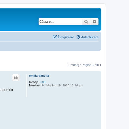
Căutare
Căutare avansată
Înregistrare
Autentificare
1 mesaj • Pagina
1
din
1
emilia dancila
Mesaje:
188
Membru din:
Mar Ian 19, 2010 12:10 pm
laborata