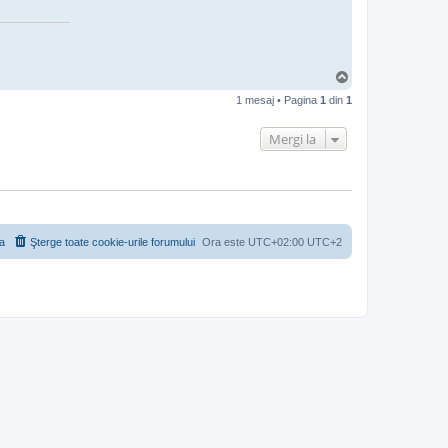
S
u
1 mesaj • Pagina
1
din
1
s
Mergi la
a
Şterge toate cookie-urile forumului
Ora este UTC+02:00 UTC+2