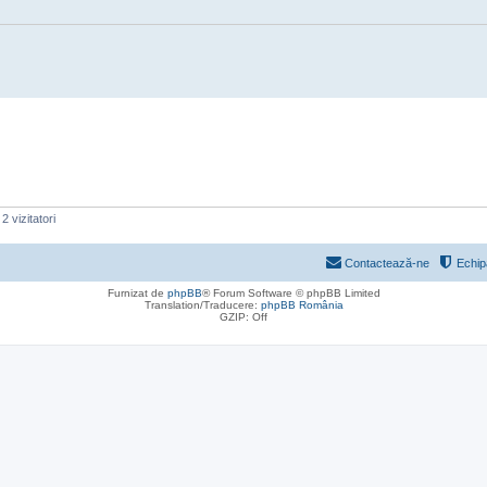
2 vizitatori
Contactează-ne
Echip
Furnizat de
phpBB
® Forum Software © phpBB Limited
Translation/Traducere:
phpBB România
GZIP: Off