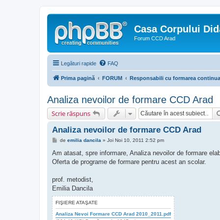
Casa Corpului Did
Forum CCD Arad
Legături rapide
FAQ
Prima pagină
FORUM
Responsabili cu formarea continu
Analiza nevoilor de formare CCD Arad
Scrie răspuns
Analiza nevoilor de formare CCD Arad
M
de
emilia dancila
»
Joi Noi 10, 2011 2:52 pm
e
s
Am atasat, spre informare, Analiza nevoilor de formare elab
a
Oferta de programe de formare pentru acest an scolar.
j
prof. metodist,
Emilia Dancila
FIŞIERE ATAŞATE
Analiza Nevoi Formare CCD Arad 2010_2011.pdf