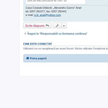
(364.49 KiB) Descărcat de 1947 ori
Casa Corpului Didactic „Alexandru Gavra” Arad
tel. 0257 281077, fax: 0257 282441
e-mail:
ccd_arad@yahoo.com
Scrie răspuns
Înapoi la “Responsabili cu formarea continua”
CINE ESTE CONECTAT
Utilizatori ce ce navighează pe acest forum: Niciun utilizator înregistrat și 
Prima pagină