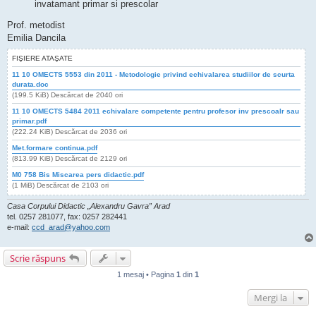
invatamant primar si prescolar
Prof. metodist
Emilia Dancila
FIŞIERE ATAŞATE
11 10 OMECTS 5553 din 2011 - Metodologie privind echivalarea studiilor de scurta
durata.doc
(199.5 KiB) Descărcat de 2040 ori
11 10 OMECTS 5484 2011 echivalare competente pentru profesor inv prescoalr sau
primar.pdf
(222.24 KiB) Descărcat de 2036 ori
Met.formare continua.pdf
(813.99 KiB) Descărcat de 2129 ori
M0 758 Bis Miscarea pers didactic.pdf
(1 MiB) Descărcat de 2103 ori
Casa Corpului Didactic „Alexandru Gavra” Arad
tel. 0257 281077, fax: 0257 282441
e-mail:
ccd_arad@yahoo.com
Scrie răspuns
1 mesaj • Pagina
1
din
1
Mergi la