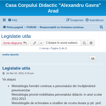
Casa Corpului Didactic "Alexandru Gavra"
Arad
FAQ
Înregistrare
Autentificare
C
Prima pagină
FORUM
Responsabili cu formarea continua
ă
Legislatie utila
u
Căutare
Căutare 
Scrie răspuns
t
1 mesaj • Pagina
1
din
1
a
emilia dancila
r
e
Legislatie utila
M
Joi Noi 10, 2011 3:15 pm
e
s
Va ataşez
a
j
Metodologia formării continue a personalului din învăţământul
preuniversitar
Metodologia privind mobilitatea personalului didactic in anul scolar
2012-2013
Metodologiile de echivalare a studiilor de scurta durata şi ptr. prof.