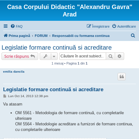
Casa Corpului Didactic "Alexandru Gavra"
Arad
FAQ
Înregistrare
Autentificare
C
Prima pagină
FORUM
Responsabili cu formarea continua
ă
Legislatie formare continuă si acreditare
u
Căutare
Căutare 
Scrie răspuns
t
1 mesaj • Pagina
1
din
1
a
emilia dancila
r
e
Legislatie formare continuă si acreditare
M
Lun Oct 14, 2013 12:38 pm
e
s
Va atasam
a
j
OM 5561 - Metodologia de formare continuă, cu completarile
ulterioare
OM 5564 - Metodologie acreditare a furnizori de formare continua,
cu completarile ulterioare