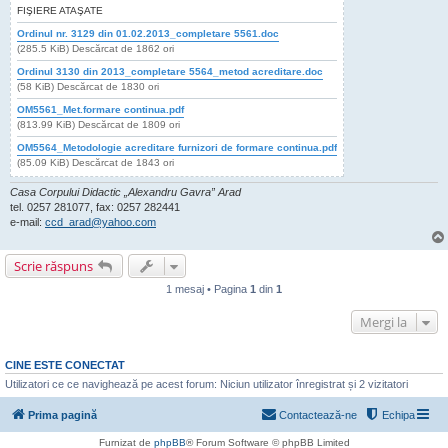
FIŞIERE ATAŞATE
Ordinul nr. 3129 din 01.02.2013_completare 5561.doc
(285.5 KiB) Descărcat de 1862 ori
Ordinul 3130 din 2013_completare 5564_metod acreditare.doc
(58 KiB) Descărcat de 1830 ori
OM5561_Met.formare continua.pdf
(813.99 KiB) Descărcat de 1809 ori
OM5564_Metodologie acreditare furnizori de formare continua.pdf
(85.09 KiB) Descărcat de 1843 ori
Casa Corpului Didactic „Alexandru Gavra” Arad
tel. 0257 281077, fax: 0257 282441
e-mail:
ccd_arad@yahoo.com
Scrie răspuns
1 mesaj • Pagina
1
din
1
Mergi la
CINE ESTE CONECTAT
Utilizatori ce ce navighează pe acest forum: Niciun utilizator înregistrat și 2 vizitatori
Prima pagină
Contactează-ne
Echipa
Furnizat de
phpBB
® Forum Software © phpBB Limited