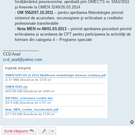
învățământul preuniversitar, aprobată prin OMECTS nr. 5561/2011
şi Anexele la OMEN 3240/26.03.2014
-
OM 5562/07.10.2011
– pentru aprobarea Metodologiei privind
sistemul de acumulare, recunoaştere şi echivalare a creditelor
profesionale transferabile
-
Nota MEN nr.48/01.03.2013
– privind aprobarea procedurii privind
echivalarea şi acordarea de CPT pentru participarea la activităţi de
formare din categoria 4 – Programe speciale
_________________
CCD Arad
ccd_arad@yahoo.com
FIŞIERE ATAŞATE
OMEN 5397-05.11.2013 Modificare metodologie formare continua.pdf
(1.57 MiB) Descărcat de 1725 ori
OMEN 3240.zip
(403.89 KiB) Descărcat de 1686 ori
OM 5562_echivalare credite.doc
(53.5 KiB) Descărcat de 1707 ori
Nota_MEN_credite_transferabile.pdf
(177.93 KiB) Descărcat de 1728 ori
Scrie răspuns