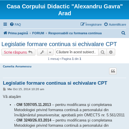
Casa Corpului Didactic "Alexandru Gavra"
Arad
FAQ
Înregistrare
Autentificare
C
Prima pagină
FORUM
Responsabili cu formarea continua
ă
Legislatie formare continua si echivalare CPT
u
Căutare
Căutare 
Scrie răspuns
t
1 mesaj • Pagina
1
din
1
a
Camelia Avramescu
r
e
Legislatie formare continua si echivalare CPT
M
Mie Oct 15, 2014 10:20 am
e
s
Vă ataşăm
a
j
-
OM 5397/05.11.2013
– pentru modificarea şi completarea
Metodologiei privind formarea continuă a personalului din
învăţământul preuniversitar, aprobată prin OMECTS nr. 5.561/2011
-
OM 3240/26.03.2014
– pentru modificarea şi completarea
Metodologiei privind formarea continuă a personalului din