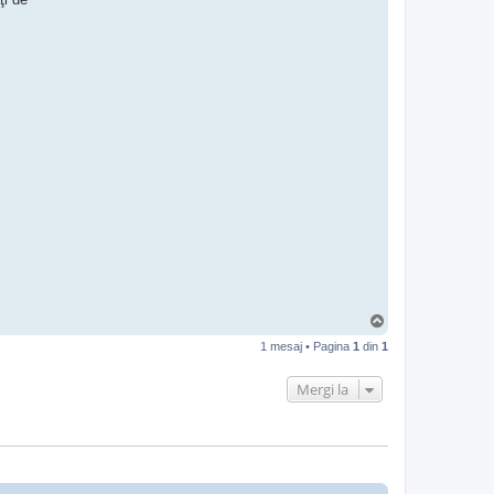
S
u
1 mesaj • Pagina
1
din
1
s
Mergi la