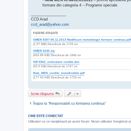
formare din categoria 4 – Programe speciale
_________________
CCD Arad
ccd_arad@yahoo.com
FIŞIERE ATAŞATE
OMEN 5397-05.11.2013 Modificare metodologie formare continua.pdf
(1.57 MiB) Descărcat de 1725 ori
OMEN 3240.zip
(403.89 KiB) Descărcat de 1686 ori
OM 5562_echivalare credite.doc
(53.5 KiB) Descărcat de 1707 ori
Nota_MEN_credite_transferabile.pdf
(177.93 KiB) Descărcat de 1728 ori
Scrie răspuns
Înapoi la “Responsabili cu formarea continua”
CINE ESTE CONECTAT
Utilizatori ce ce navighează pe acest forum: Niciun utilizator înregistrat și 