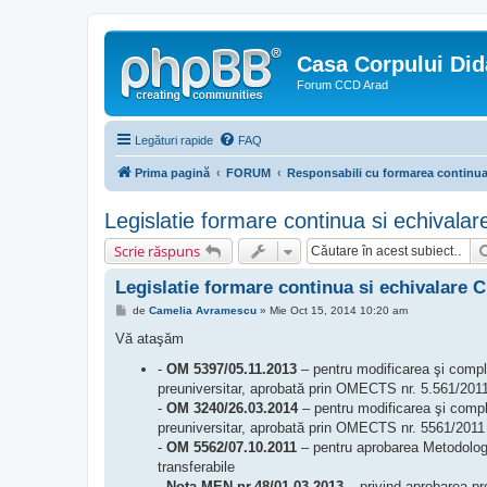
Casa Corpului Did
Forum CCD Arad
Legături rapide
FAQ
Prima pagină
FORUM
Responsabili cu formarea continu
Legislatie formare continua si echivala
Scrie răspuns
Legislatie formare continua si echivalare 
M
de
Camelia Avramescu
»
Mie Oct 15, 2014 10:20 am
e
s
Vă ataşăm
a
j
-
OM 5397/05.11.2013
– pentru modificarea şi compl
preuniversitar, aprobată prin OMECTS nr. 5.561/201
-
OM 3240/26.03.2014
– pentru modificarea şi compl
preuniversitar, aprobată prin OMECTS nr. 5561/201
-
OM 5562/07.10.2011
– pentru aprobarea Metodologie
transferabile
-
Nota MEN nr.48/01.03.2013
– privind aprobarea pro