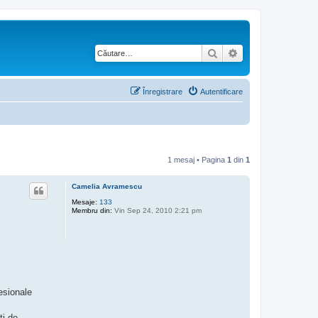
Căutare
Căutare avansată
Înregistrare
Autentificare
1 mesaj • Pagina
1
din
1
Camelia Avramescu
Mesaje:
133
Membru din:
Vin Sep 24, 2010 2:21 pm
esionale
ţi de