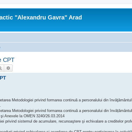
actic "Alexandru Gavra" Arad
a
re CPT
Căutare
Căutare avansată
CPT
etarea Metodologiei privind formarea continuă a personalului din învăţământul
1
etarea Metodologiei privind formarea continuă a personalului din învățământul
1 şi Anexele la OMEN 3240/26.03.2014
i privind sistemul de acumulare, recunoaştere şi echivalare a creditelor prof
cedurii privind echivalarea şi acordarea de CPT pentru participarea la activită