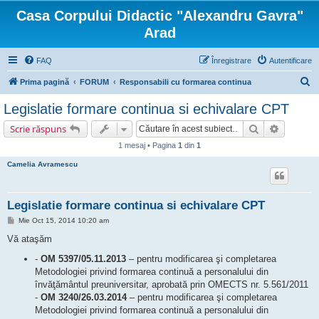
Casa Corpului Didactic "Alexandru Gavra"
Arad
FAQ
Înregistrare
Autentificare
C
Prima pagină
FORUM
Responsabili cu formarea continua
ă
Legislatie formare continua si echivalare CPT
u
Căutare
Căutare 
Scrie răspuns
t
1 mesaj • Pagina
1
din
1
a
Camelia Avramescu
r
e
Legislatie formare continua si echivalare CPT
M
Mie Oct 15, 2014 10:20 am
e
s
Vă ataşăm
a
j
-
OM 5397/05.11.2013
– pentru modificarea şi completarea
Metodologiei privind formarea continuă a personalului din
învăţământul preuniversitar, aprobată prin OMECTS nr. 5.561/2011
-
OM 3240/26.03.2014
– pentru modificarea şi completarea
Metodologiei privind formarea continuă a personalului din