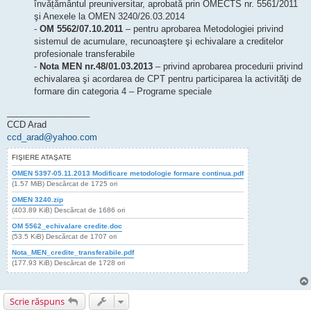
învățământul preuniversitar, aprobată prin OMECTS nr. 5561/2011
şi Anexele la OMEN 3240/26.03.2014
-
OM 5562/07.10.2011
– pentru aprobarea Metodologiei privind
sistemul de acumulare, recunoaştere şi echivalare a creditelor
profesionale transferabile
-
Nota MEN nr.48/01.03.2013
– privind aprobarea procedurii privind
echivalarea şi acordarea de CPT pentru participarea la activităţi de
formare din categoria 4 – Programe speciale
_________________
CCD Arad
ccd_arad@yahoo.com
FIŞIERE ATAŞATE
OMEN 5397-05.11.2013 Modificare metodologie formare continua.pdf
(1.57 MiB) Descărcat de 1725 ori
OMEN 3240.zip
(403.89 KiB) Descărcat de 1686 ori
OM 5562_echivalare credite.doc
(53.5 KiB) Descărcat de 1707 ori
Nota_MEN_credite_transferabile.pdf
(177.93 KiB) Descărcat de 1728 ori
Scrie răspuns